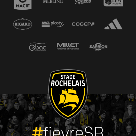
#
fievreSR