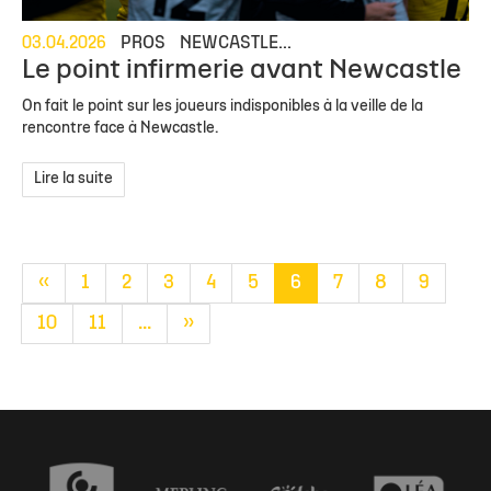
03.04.2026
PROS
NEWCASTLE...
Le point infirmerie avant Newcastle
On fait le point sur les joueurs indisponibles à la veille de la
rencontre face à Newcastle.
Lire la suite
«
1
2
3
4
5
6
7
8
9
10
11
...
»