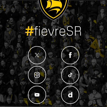
#
fievreSR