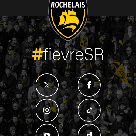
#
fievreSR