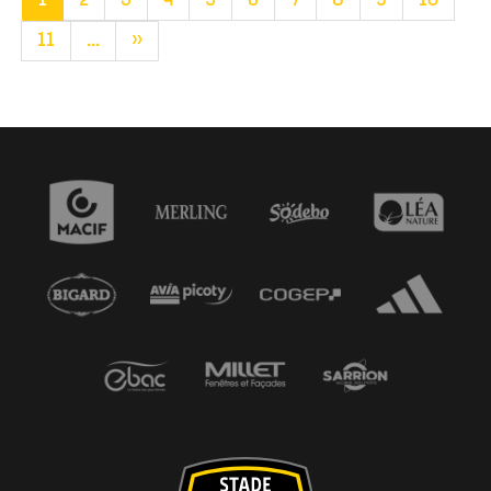
1
2
3
4
5
6
7
8
9
10
11
...
»