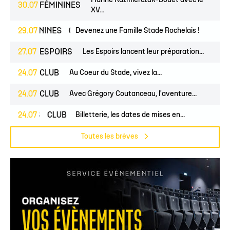
Marine Kazmierczak-Douet avec le
30.07
FÉMININES
XV...
FÉMININES
29.07
CLUB
Devenez une Famille Stade Rochelais !
27.07
ESPOIRS
Les Espoirs lancent leur préparation...
24.07
CLUB
Au Coeur du Stade, vivez la...
24.07
CLUB
Avec Grégory Coutanceau, l'aventure...
PROS
24.07
CLUB
Billetterie, les dates de mises en...
Toutes les brèves