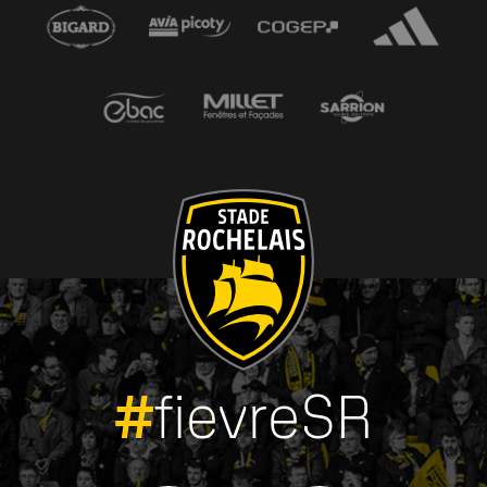
#
fievreSR