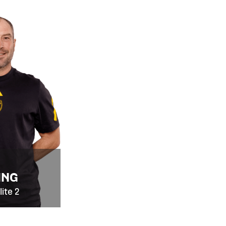
ING
ite 2