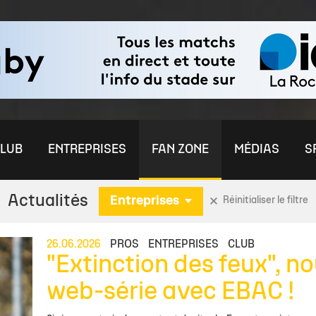
LUB
ENTREPRISES
FAN ZONE
MÉDIAS
S
Actualités
Entreprises
Réinitialiser le filtre
ININE
S
MÉDIAS
RENDEZ-VOUS PRESSE
U21 ESPOIRS
OFFRE ENTREPRISES
COMMUNAUTÉ
FORMATION
ÉQUIPES JEUNES
ÉQUIPE PRE
AUT
CO
26.06.2026
PROS
ENTREPRISES
CLUB
"Extinction des feux", no
nes
aleurs
chelais TV
Stade Rochelais TV
Temps Média
Actu Espoirs
Offre Billetterie VIP
Nos Boutiques
Le Centre de Formation
Actu Jeunes
Effectif
Par
De
web-série avec EBAC !
es Féminines
Club
èque
Photothèque
Effectif
Offre visibilité & Sponsoring
Les Clubs de Supporters
L'Académie
Détection / Recrutement
Staff
Clu
Rej