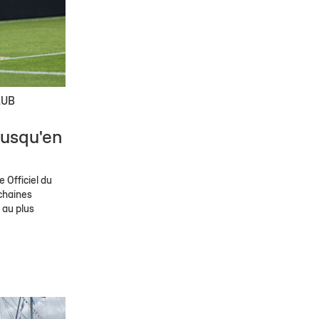
LUB
jusqu'en
 Officiel du
chaines
 au plus