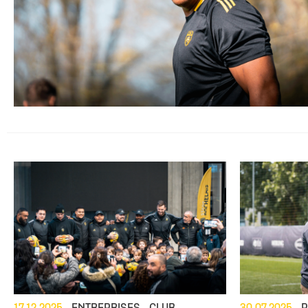
Staff
Stade Marcel Deflandre
Toute l'actu
Actu sportive
Inside Xperience
Effectif Elite
Anciens jou
Allez Sta
Calendrier Top 14
Venir au stade
Brèves
Brèves
Annuaire des Partenaires
Calendrier Él
Les Entraîn
Classement Top 14
MACIF Parc
Match en direct
Contact Partenaires
Réserve Élit
Les Préside
Calendrier Investec Champions Cup
Boutiques
Détection 
Evolution d
Classement Investec Champions Cup
Carrière
Calendrier général
Ical de la saison