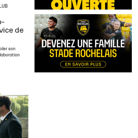
LUB
o-
vice de
iler son
llaboration