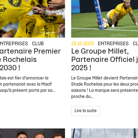
ENTREPRISES
CLUB
19.10.2023
ENTREPRISES
C
artenaire Premier
Le Groupe Millet,
 Rochelais
Partenaire Officiel 
 2030 !
2025 !
ais est fier d'annoncer la
Le Groupe Millet devient Partenaire
n partenariat avec la Macif
Stade Rochelais pour les deux pro
usqu’à présent porté par sa...
saisons ! La marque sera présente
proche du...
Lire la suite