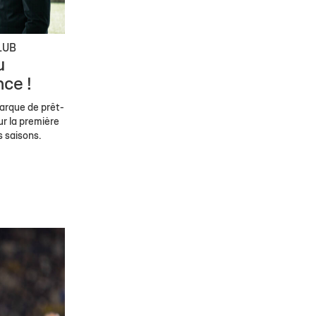
LUB
u
ce !
marque de prêt-
ur la première
s saisons.