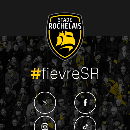
#
fievreSR