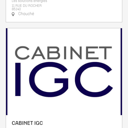
Les solutions énergies
11 RUE DU ROCHER
85140
Chauché
CABINET IGC