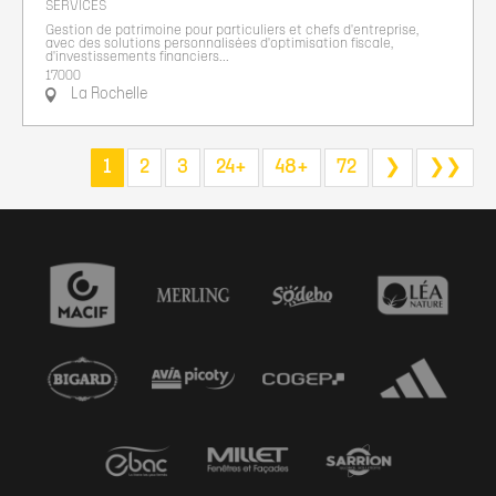
SERVICES
Gestion de patrimoine pour particuliers et chefs d'entreprise,
avec des solutions personnalisées d'optimisation fiscale,
d'investissements financiers...
17000
La Rochelle
1
2
3
24+
48+
72
❯
❯❯