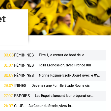
 14
tion Rugby Santé
Coloriages
École de Rugby
Catégorie U10
Jour de match
P 14
Liens Utiles
Contact Mécénat
Catégorie U8
Liens Utiles
et
vestec Champions Cup
Catégorie U6
Accès au Stade
vestec Champions Cup
Nos stages d'été
éral
calendrier de la saison (ICAL)
03.08
FÉMININES
Élite 1, le carnet de bord de la...
31.07
FÉMININES
Tallis Eranossian, avec France XIII
30.07
FÉMININES
Marine Kazmierczak-Douet avec le XV...
MININES
29.07
CLUB
Devenez une Famille Stade Rochelais !
27.07
ESPOIRS
Les Espoirs lancent leur préparation...
24.07
CLUB
Au Coeur du Stade, vivez la...