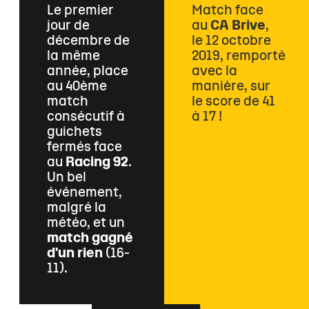
Le premier
Match face
jour de
au
CA Brive
,
décembre de
le 12 octobre
la même
2019, remporté
année, place
avec la
au 40ème
manière, sur
match
le score de 41
consécutif à
à 17 !
guichets
fermés face
au
Racing 92
.
Un bel
événement,
malgré la
météo, et un
match gagné
d'un rien
(16-
11).