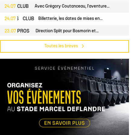
24.07
CLUB
Avec Grégory Coutanceau, l'aventure...
PROS
24.07
CLUB
Billetterie, les dates de mises en...
23.07
PROS
Direction Split pour Bosmorin et...
PROS
22.07
CLUB
Pré-saison du groupe professionnel,...
Toutes les brèves