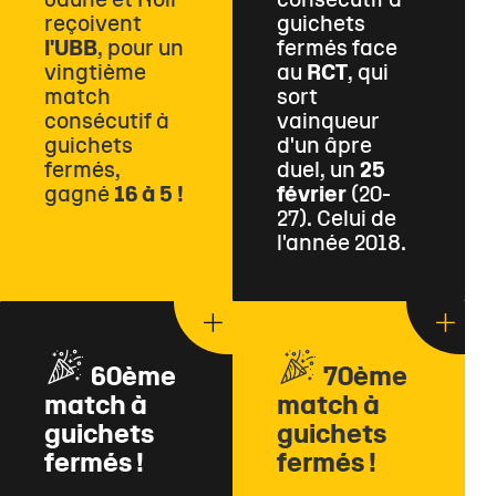
Jaune et Noir
consécutif à
reçoivent
guichets
l'UBB
, pour un
fermés face
vingtième
au
RCT
, qui
match
sort
consécutif à
vainqueur
guichets
d'un âpre
fermés,
duel, un
25
gagné
16 à 5 !
février
(20-
27). Celui de
l'année 2018.
60ème
70ème
match à
match à
guichets
guichets
fermés !
fermés !