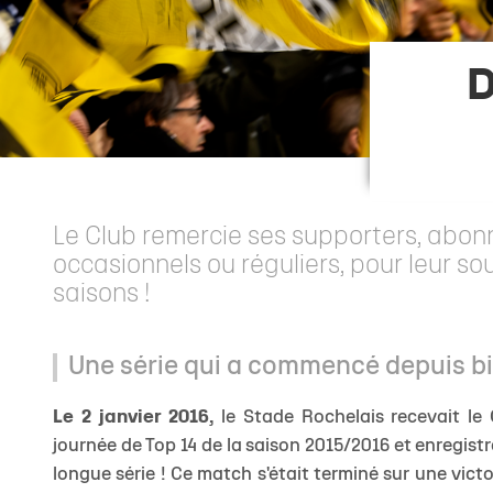
Staff
Stade Marcel Deflandre
Toute l'actu
Actu sportive
Inside Xperience
Effectif Elite
Anciens jou
Allez Sta
Calendrier Top 14
Venir au stade
Brèves
Brèves
Annuaire des Partenaires
Calendrier Él
Les Entraîn
D
Classement Top 14
MACIF Parc
Match en direct
Contact Partenaires
Réserve Élit
Les Préside
Calendrier Investec Champions Cup
Boutiques
Détection 
Evolution d
Classement Investec Champions Cup
Carrière
Calendrier général
Le Club remercie ses supporters, abon
Ical de la saison
occasionnels ou réguliers, pour leur so
saisons !
Une série qui a commencé depuis bi
Le 2 janvier 2016,
le Stade Rochelais recevait l
journée de Top 14 de la saison 2015/2016 et enregistr
longue série ! Ce match s'était terminé sur une vict