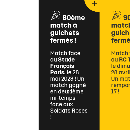
80ème
9
match à
matc
guichets
guich
fermés !
fermé
Match face
Match 
au
Stade
au
RC 
Français
le dim
Paris
, le 28
28 avril
mai 2023 ! Un
Un ma
match gagné
rempor
en deuxième
17 !
mi-temps
face aux
Soldats Roses
!