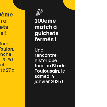
0ème
h à
100ème
ets
match à
s !
guichets
fermés !
face
Toulon
,
Une
anche
rencontre
 2024 !
historique
tch
face au
Stade
té 27 à
Toulousain
, le
samedi 4
janvier 2025 !