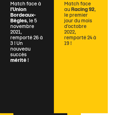
Match face à
Match face
l'Union
au
Racing 92
,
Bordeaux-
le premier
Bègles
, le 5
jour du mois
novembre
d'octobre
2021,
2022,
remporté 26 à
remporté 24 à
3 ! Un
19 !
nouveau
succès
mérité
!