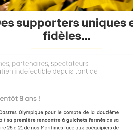
 1
eurs
de
Allez Stade
Staff Espoirs
Offre Événementiel
Charte du supporter citoyen
Ecole Privée
U18 Garçons
Calendrier TOP
Sec
ite 1
eurs
Calendrier Espoirs
Offre Merchandising
Famille Stade Rochelais
U18 Filles
Classement TO
es supporters uniques 
e
nts
CSE
U16 Garçons
Calendrier In
& Recrutement
e Marcel Deflandre
Nous contacter
U15 Garçons
Classement In
fidèles...
U15 Filles
Calendrier gén
U14 Garçons
Téléchargez le 
nés, partenaires, spectateurs
U13 Garçons
utien indéfectible depuis tant de
entôt 9 ans !
JEUNES
FÉ
e Castres Olympique pour le compte de la douzième
ait sa
première rencontre à guichets fermés
de sa
oire 25 à 21 de nos Maritimes face aux coéquipiers de