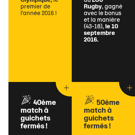
Olympique,
le
au
LOU
premier de
Rugby
,
gagné
l'année 2016 !
avec le bonus
et la manière
(43-18),
le 10
septembre
2016.
40ème
50ème
match à
match à
guichets
guichets
fermés !
fermés !