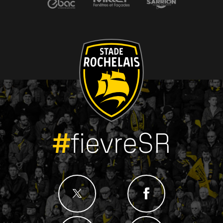
#
fievreSR