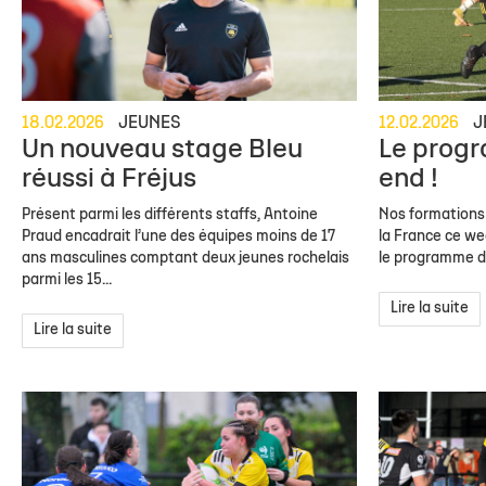
18.02.2026
JEUNES
12.02.2026
J
Un nouveau stage Bleu
Le prog
réussi à Fréjus
end !
Présent parmi les différents staffs, Antoine
Nos formations
Praud encadrait l’une des équipes moins de 17
la France ce we
ans masculines comptant deux jeunes rochelais
le programme d
parmi les 15...
Lire la suite
Lire la suite