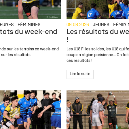
EUNES
FÉMININES
09.03.2026
JEUNES
FÉMINI
ltats du week-end
Les résultats du w
!
onde sur les terrains ce week-end
Les U18 Filles solides, les U18 qui 
t sur les résultats !
coup en région parisienne... On fait
ces résultats !
Lire la suite