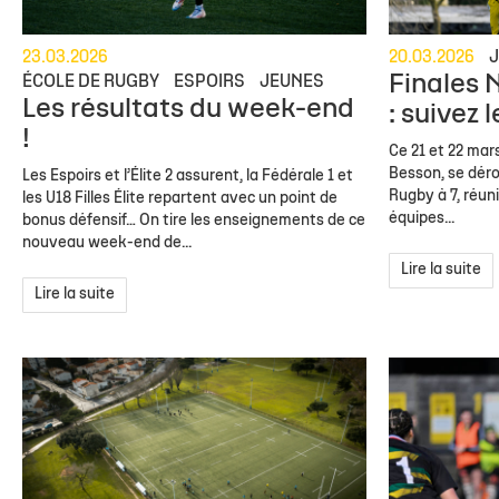
23.03.2026
20.03.2026
Finales 
ÉCOLE DE RUGBY
ESPOIRS
JEUNES
Les résultats du week-end
: suivez 
!
Ce 21 et 22 mars
Besson, se déro
Les Espoirs et l’Élite 2 assurent, la Fédérale 1 et
Rugby à 7, réun
les U18 Filles Élite repartent avec un point de
équipes...
bonus défensif… On tire les enseignements de ce
nouveau week-end de...
Lire la suite
Lire la suite