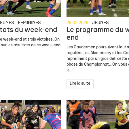
JEUNES
FÉMININES
26.02.2026
JEUNES
ltats du week-end
Le programme du 
end
e week-end et trois victoires. On
s sur les résultats de ce week-end
Les Gaudermen poursuivent leur s
régulière, les Alamercery et les Cr
reprennent par un gros défi cette
phase du Championnat... On vous e
le...
Lire la suite