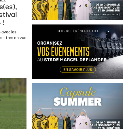
NES
s(es),
stival
 !
n avec les
es - très en vue