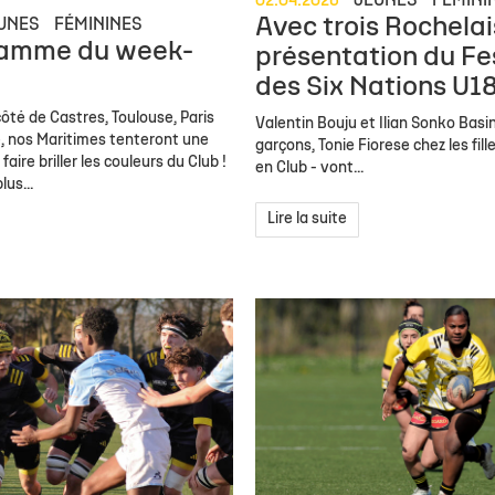
02.04.2026
JEUNES
FÉMINI
Avec trois Rochelai
UNES
FÉMININES
ramme du week-
présentation du Fe
des Six Nations U18
côté de Castres, Toulouse, Paris
Valentin Bouju et Ilian Sonko Basi
e, nos Maritimes tenteront une
garçons, Tonie Fiorese chez les fill
faire briller les couleurs du Club !
en Club - vont...
lus...
Lire la suite