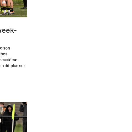
week-
aison
abos
 deuxième
n dit plus sur