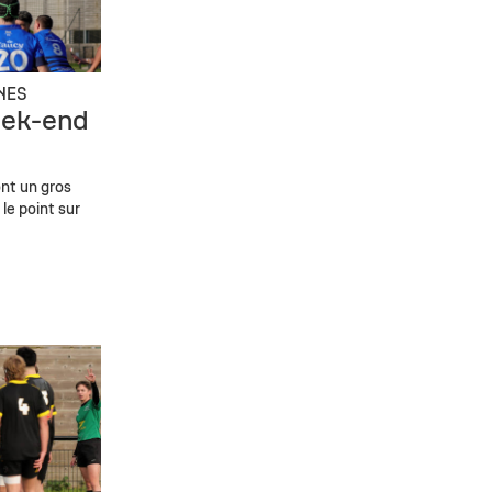
NES
eek-end
font un gros
 le point sur