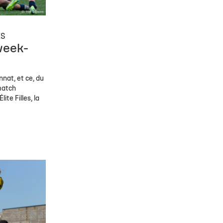
ES
week-
nat, et ce, du
match
lite Filles, la