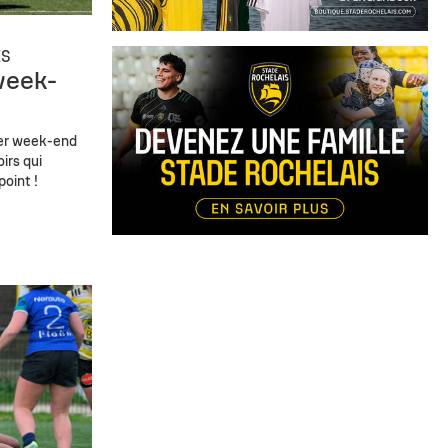
ES
week-
ier week-end
irs qui
point !