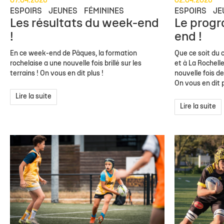
07.04.2026
02.04.2026
ESPOIRS
JEUNES
FÉMININES
ESPOIRS
JE
Les résultats du week-end
Le prog
!
end !
En ce week-end de Pâques, la formation
Que ce soit du 
rochelaise a une nouvelle fois brillé sur les
et à La Rochell
terrains ! On vous en dit plus !
nouvelle fois de 
On vous en dit p
Lire la suite
Lire la suite