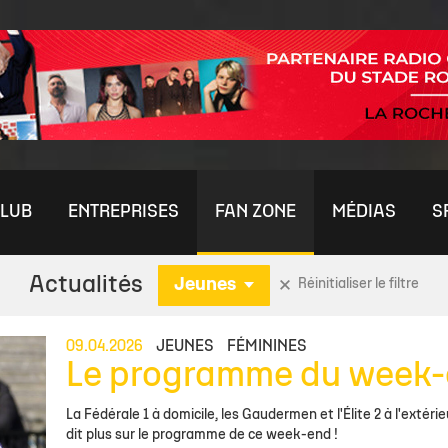
LUB
ENTREPRISES
FAN ZONE
MÉDIAS
S
Actualités
Jeunes
Réinitialiser le filtre
ININE
S
MÉDIAS
RENDEZ-VOUS PRESSE
U21 ESPOIRS
OFFRE ENTREPRISES
COMMUNAUTÉ
FORMATION
ÉQUIPES JEUNES
ÉQUIPE PRE
AUT
CO
09.04.2026
JEUNES
FÉMININES
Le programme du week-
nes
aleurs
chelais TV
Stade Rochelais TV
Temps Média
Actu Espoirs
Offre Billetterie VIP
Nos Boutiques
Le Centre de Formation
Actu Jeunes
Effectif
Par
De
es Féminines
Club
èque
Photothèque
Effectif
Offre visibilité & Sponsoring
Les Clubs de Supporters
L'Académie
Détection / Recrutement
Staff
Clu
Rej
La Fédérale 1 à domicile, les Gaudermen et l'Élite 2 à l'extéri
dit plus sur le programme de ce week-end !