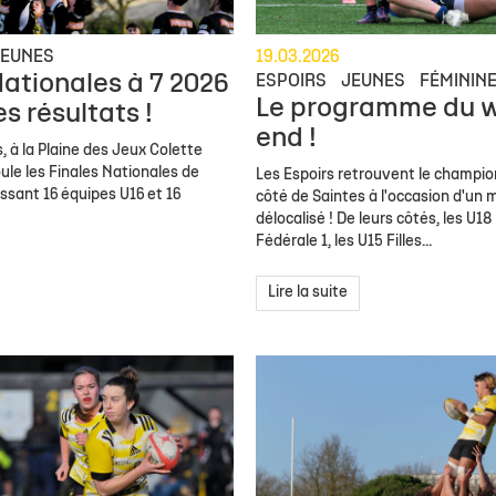
JEUNES
19.03.2026
Nationales à 7 2026
ESPOIRS
JEUNES
FÉMININ
Le programme du 
les résultats !
end !
, à la Plaine des Jeux Colette
ule les Finales Nationales de
Les Espoirs retrouvent le champion
issant 16 équipes U16 et 16
côté de Saintes à l'occasion d'un 
délocalisé ! De leurs côtés, les U18 É
Fédérale 1, les U15 Filles...
Lire la suite