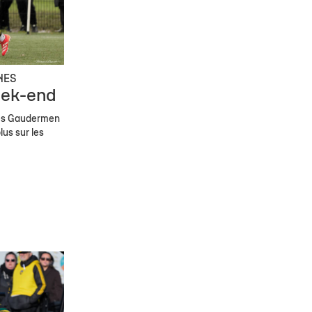
NES
eek-end
les Gaudermen
lus sur les