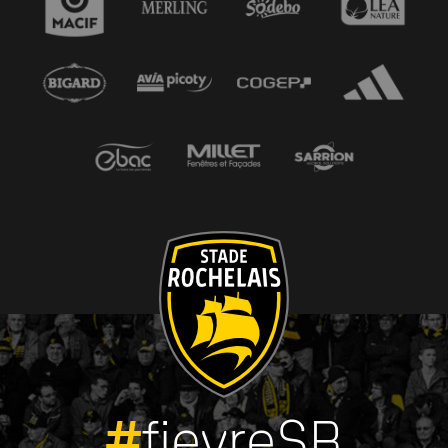
#
fievreSR