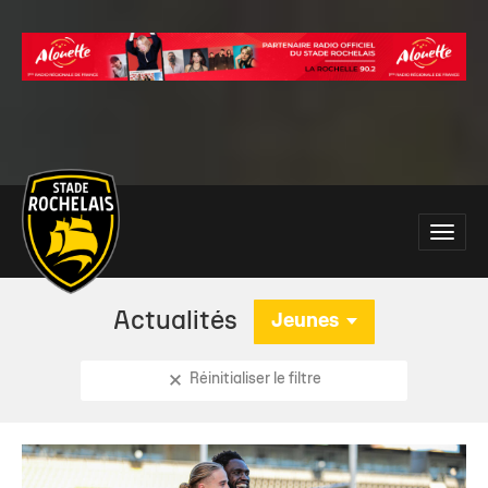
Main
Toggle
site
naviga
navigation
Actualités
Jeunes
Réinitialiser le filtre