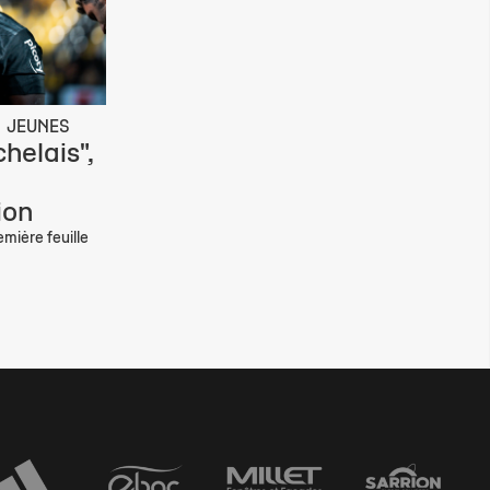
JEUNES
helais",
ion
mière feuille