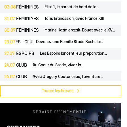
03.08
FÉMININES
Élite 1, le carnet de bord de la...
31.07
FÉMININES
Tallis Eranossian, avec France XIII
30.07
FÉMININES
Marine Kazmierczak-Douet avec le XV...
NES
29.07
CLUB
Devenez une Famille Stade Rochelais !
27.07
ESPOIRS
Les Espoirs lancent leur préparation...
24.07
CLUB
Au Coeur du Stade, vivez la...
24.07
CLUB
Avec Grégory Coutanceau, l'aventure...
OS
24.07
CLUB
Billetterie, les dates de mises en...
Toutes les brèves