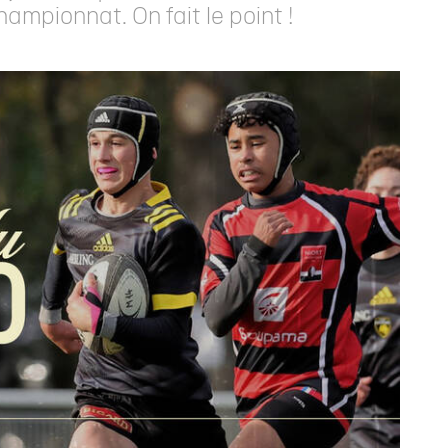
ampionnat. On fait le point !
JEUNES
FÉMINI
PR