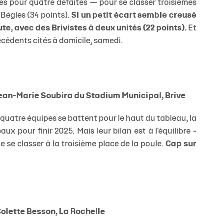
res pour quatre défaites — pour se classer troisièmes
Bègles (34 points).
Si un petit écart semble creusé
ute, avec des Brivistes à deux unités (22 points).
Et
récédents cités à domicile, samedi.
Jean-Marie Soubira du Stadium Municipal, Brive
où quatre équipes se battent pour le haut du tableau, la
 pour finir 2025. Mais leur bilan est à l'équilibre -
e se classer à la troisième place de la poule.
Cap sur
Colette Besson, La Rochelle