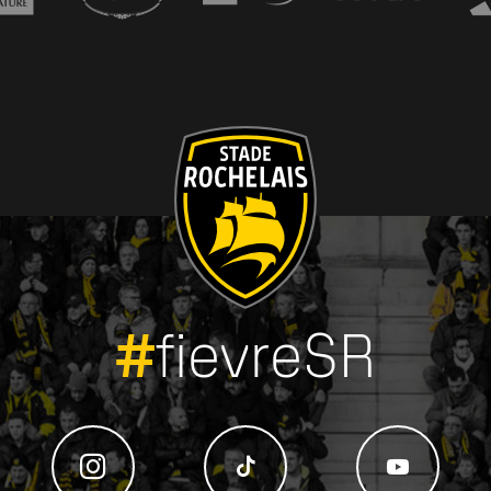
#
fievreSR