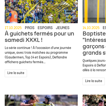
17.10.2025
PROS
ESPOIRS
JEUNES
14.10.2025
E
À guichets fermés pour un
Baptiste
samedi XXXL !
"Intéres
garçons 
La série continue ! À l'occasion d'une journée
grands s
unique, avec trois matches au programme
(Gaudermen, Top 14 et Espoirs), Deflandre
Quelques jours 
affichera guichets fermés...
Espoirs à Defl
allés à la rencon
Lire la suite
Lire la suite