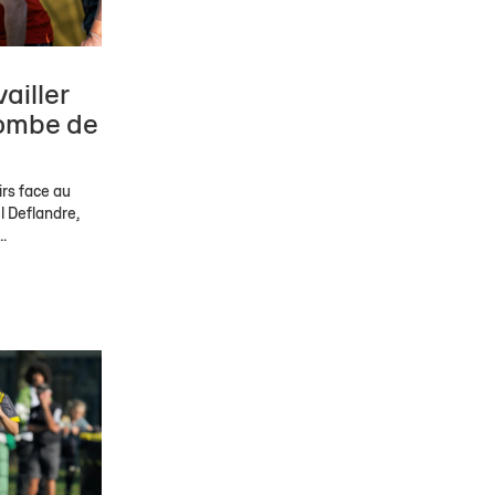
ailler
tombe de
rs face au
l Deflandre,
.