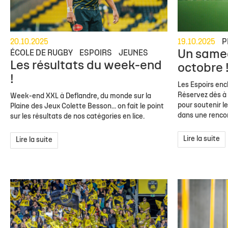
20.10.2025
19.10.2025
P
Un samed
ÉCOLE DE RUGBY
ESPOIRS
JEUNES
Les résultats du week-end
octobre 
!
Les Espoirs enc
Réservez dès à
Week-end XXL à Deflandre, du monde sur la
pour soutenir le
Plaine des Jeux Colette Besson... on fait le point
dans une rencon
sur les résultats de nos catégories en lice.
Lire la suite
Lire la suite