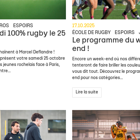
ROS
ESPOIRS
17.10.2025
i 100% rugby le 25
ÉCOLE DE RUGBY
ESPOIRS
Le programme du 
!
end !
haînent à Marcel Deflandre !
 présent votre samedi 25 octobre
Encore un week-end où nos différ
s jeunes rochelais face à Paris,
tenteront de faire briller les coule
tre...
vous dit tout. Découvrez le prog
end pour nos catégories...
Lire la suite