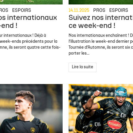
ROS
ESPOIRS
14.11.2025
PROS
ESPOIRS
os internationaux
Suivez nos interna
end !
ce week-end !
ur internationaux ! Déjà à
Nos internationaux enchaînent ! D
les week-ends précédents pour la
l’illustration le week-end dernier p
ne, ils seront quatre cette fois-
Tournée d’Automne, ils seront six c
porter les...
Lire la suite