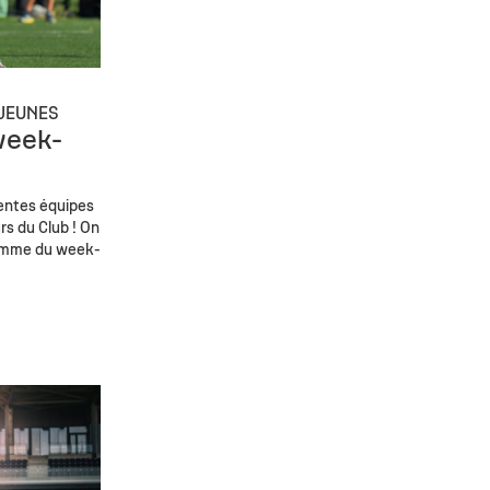
JEUNES
week-
entes équipes
urs du Club ! On
ramme du week-