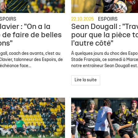
SPOIRS
22.10.2025
ESPOIRS
avier : "On a la
Sean Dougall : "Trav
 de faire de belles
pour que la pièce 
ons"
l’autre côté"
all, coach des avants, c’est au
À quelques jours du choc des Espoi
Clavier, talonneur des Espoirs, de
Stade Français, ce samedi à Marce
’échéance face...
notre entraîneur Sean Dougall est..
Lire la suite