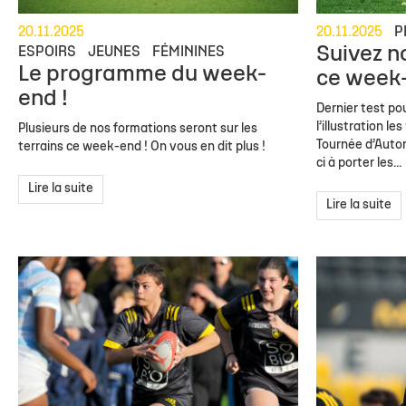
20.11.2025
20.11.2025
P
Suivez n
ESPOIRS
JEUNES
FÉMININES
Le programme du week-
ce week-
end !
Dernier test po
l’illustration 
Plusieurs de nos formations seront sur les
Tournée d’Autom
terrains ce week-end ! On vous en dit plus !
ci à porter les...
Lire la suite
Lire la suite