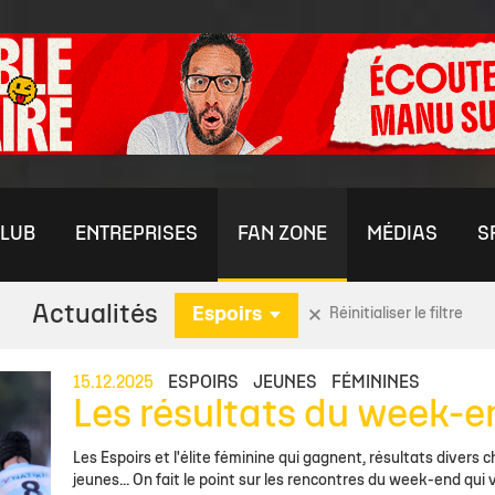
LUB
ENTREPRISES
FAN ZONE
MÉDIAS
S
Actualités
Espoirs
Réinitialiser le filtre
ININE
S
MÉDIAS
RENDEZ-VOUS PRESSE
U21 ESPOIRS
OFFRE ENTREPRISES
COMMUNAUTÉ
FORMATION
ÉQUIPES JEUNES
ÉQUIPE PRE
AUT
CO
15.12.2025
ESPOIRS
JEUNES
FÉMININES
Les résultats du week-e
nes
aleurs
chelais TV
Stade Rochelais TV
Temps Média
Actu Espoirs
Offre Billetterie VIP
Nos Boutiques
Le Centre de Formation
Actu Jeunes
Effectif
Par
De
es Féminines
Club
èque
Photothèque
Effectif
Offre visibilité & Sponsoring
Les Clubs de Supporters
L'Académie
Détection / Recrutement
Staff
Clu
Rej
Les Espoirs et l'élite féminine qui gagnent, résultats divers c
jeunes... On fait le point sur les rencontres du week-end qui 