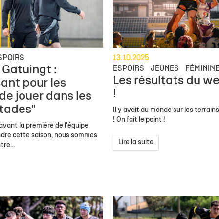
SPOIRS
13.10.2025
 Gatuingt :
ESPOIRS
JEUNES
FÉMININ
Les résultats du w
sant pour les
!
de jouer dans les
tades"
Il y avait du monde sur les terrai
! On fait le point !
avant la première de l'équipe
andre cette saison, nous sommes
Lire la suite
tre...