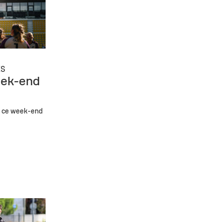
ES
eek-end
ns ce week-end