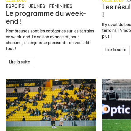
11.12.2025
01.12.2025
E
Les résu
ESPOIRS
JEUNES
FÉMININES
Le programme du week-
!
end !
Il y avait du b
terrains ! 4 mat
Nombreuses sont les catégories sur les terrains
plus !
ce week-end. La saison avance et, pour
chacune, les enjeux se précisent… on vous dit
tout !
Lire la suite
Lire la suite