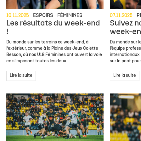
10.11.2025
ESPOIRS
FÉMININES
07.11.2025
P
Les résultats du week-end
Suivez n
!
week-en
Du monde sur les terrains ce week-end, à
Du monde sur le
l’extérieur, comme à la Plaine des Jeux Colette
l’équipe profes
Besson, où nos U18 Féminines ont ouvert la voie
internationaux 
en s’imposant toutes les deux....
sur le pont pour.
Lire la suite
Lire la suite