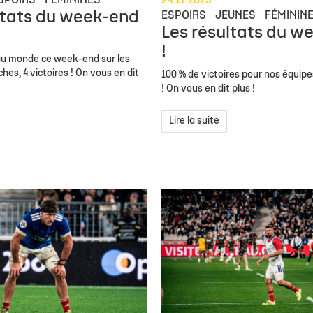
SPOIRS
FÉMININES
24.11.2025
ltats du week-end
ESPOIRS
JEUNES
FÉMININ
Les résultats du w
!
eau monde ce week-end sur les
ches, 4 victoires ! On vous en dit
100 % de victoires pour nos équip
! On vous en dit plus !
Lire la suite