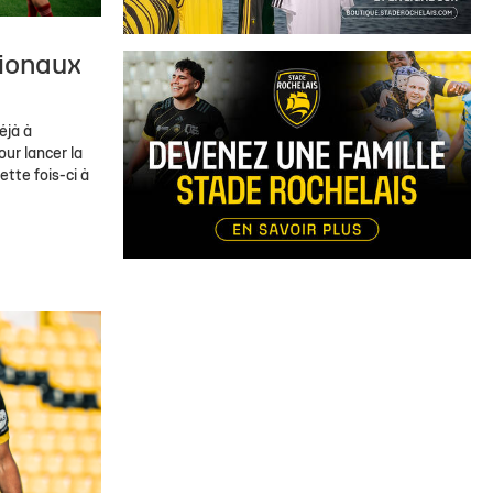
tionaux
éjà à
our lancer la
ette fois-ci à