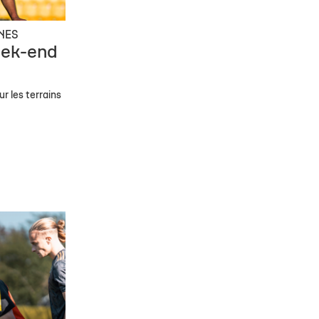
NES
eek-end
r les terrains