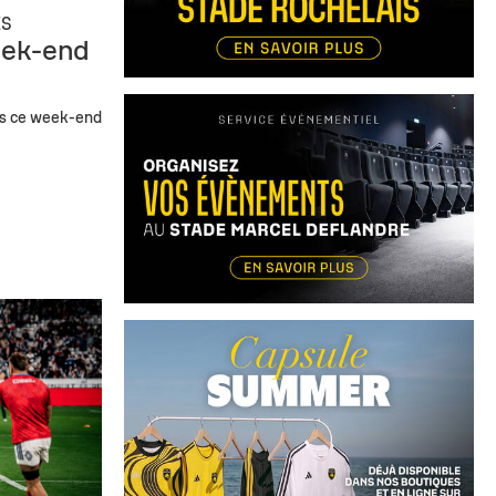
ES
eek-end
es ce week-end