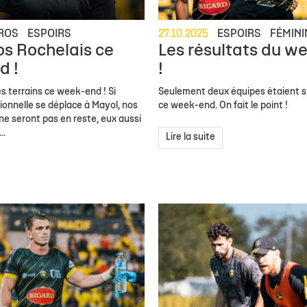
ROS
ESPOIRS
27.10.2025
ESPOIRS
FÉMINI
os Rochelais ce
Les résultats du w
d !
!
s terrains ce week-end ! Si
Seulement deux équipes étaient su
sionnelle se déplace à Mayol, nos
ce week-end. On fait le point !
ne seront pas en reste, eux aussi
..
Lire la suite