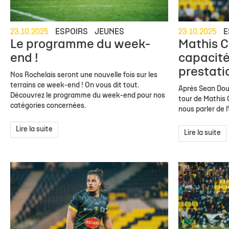
23.10.2025
ESPOIRS
JEUNES
23.10.2025
E
Le programme du week-
Mathis Cl
end !
capacité
prestati
Nos Rochelais seront une nouvelle fois sur les
terrains ce week-end ! On vous dit tout.
Après Sean Doug
Découvrez le programme du week-end pour nos
tour de Mathis 
catégories concernées.
nous parler de l
Lire la suite
Lire la suite