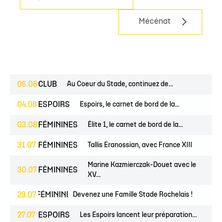
Mécénat
06.08
CLUB
Au Coeur du Stade, continuez de...
04.08
ESPOIRS
Espoirs, le carnet de bord de la...
03.08
FÉMININES
Élite 1, le carnet de bord de la...
31.07
FÉMININES
Tallis Eranossian, avec France XIII
Marine Kazmierczak-Douet avec le
30.07
FÉMININES
XV...
EUNES
29.07
FÉMININES
CLUB
Devenez une Famille Stade Rochelais !
27.07
ESPOIRS
Les Espoirs lancent leur préparation...