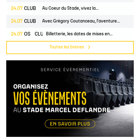
24.07
CLUB
Au Coeur du Stade, vivez la...
24.07
CLUB
Avec Grégory Coutanceau, l'aventure...
24.07
PROS
CLUB
Billetterie, les dates de mises en...
Toutes les brèves