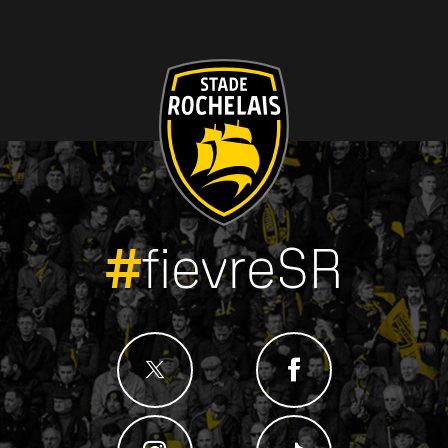
#
fievreSR