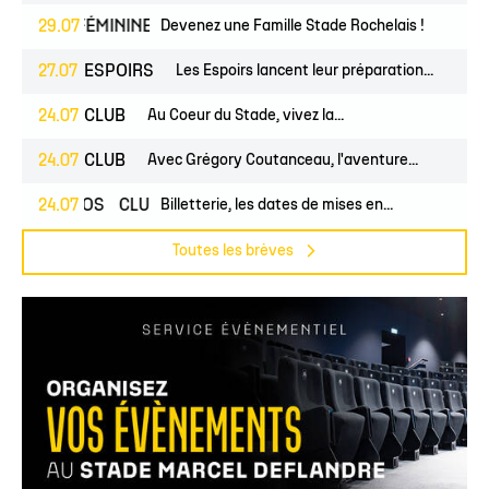
UNES
29.07
FÉMININES
CLUB
Devenez une Famille Stade Rochelais !
27.07
ESPOIRS
Les Espoirs lancent leur préparation...
24.07
CLUB
Au Coeur du Stade, vivez la...
24.07
CLUB
Avec Grégory Coutanceau, l'aventure...
24.07
PROS
CLUB
Billetterie, les dates de mises en...
Toutes les brèves