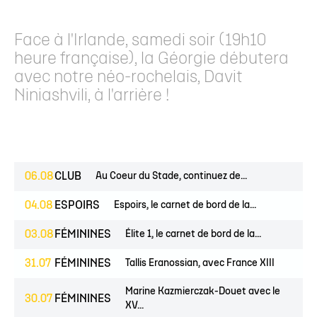
Face à l'Irlande, samedi soir (19h10
heure française), la Géorgie débutera
avec notre néo-rochelais, Davit
Niniashvili, à l'arrière !
06.08
CLUB
Au Coeur du Stade, continuez de...
04.08
ESPOIRS
Espoirs, le carnet de bord de la...
03.08
FÉMININES
Élite 1, le carnet de bord de la...
31.07
FÉMININES
Tallis Eranossian, avec France XIII
Marine Kazmierczak-Douet avec le
30.07
FÉMININES
XV...