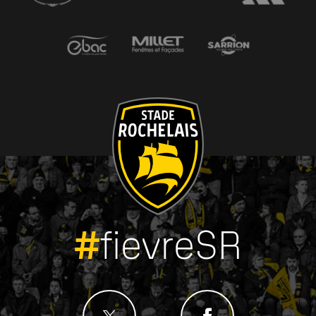
#
fievreSR