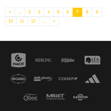
«
...
2
3
4
5
6
7
8
9
10
11
12
...
»