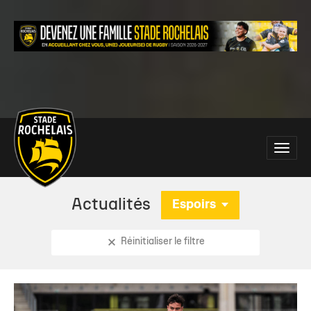
Main
Toggle
site
naviga
navigation
Actualités
Espoirs
Réinitialiser le filtre