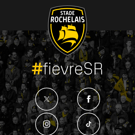
#
fievreSR