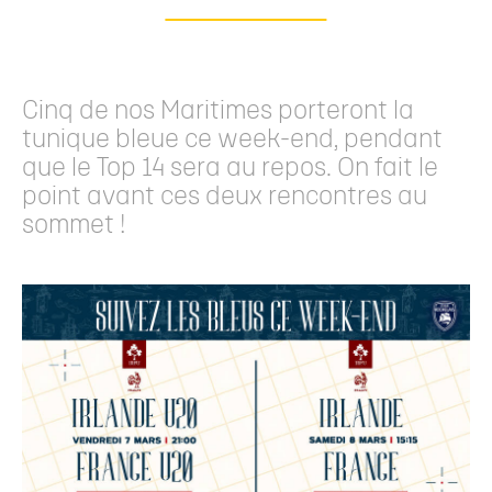
Cinq de nos Maritimes porteront la
tunique bleue ce week-end, pendant
que le Top 14 sera au repos. On fait le
point avant ces deux rencontres au
sommet !