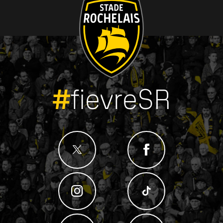
#
fievreSR