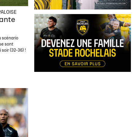
PALOISE
tante
u scénario
se sont
soir (32-36) !