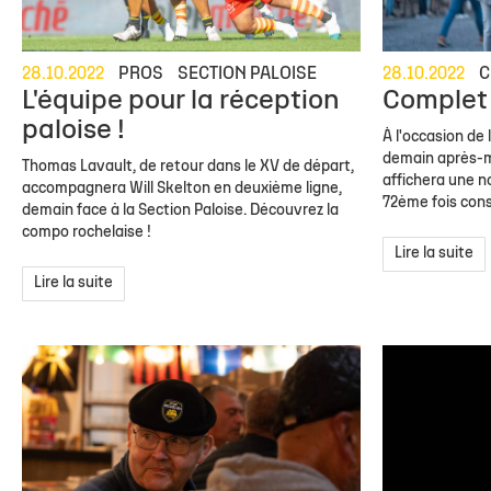
28.10.2022
PROS
SECTION PALOISE
28.10.2022
C
L'équipe pour la réception
Complet 
paloise !
À l'occasion de 
demain après-mi
Thomas Lavault, de retour dans le XV de départ,
affichera une no
accompagnera Will Skelton en deuxième ligne,
72ème fois cons
demain face à la Section Paloise. Découvrez la
compo rochelaise !
Lire la suite
Lire la suite