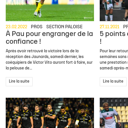
23.02.2022
PROS
SECTION PALOISE
27.11.2021
P
À Pau pour engranger de la
5 points
confiance !
!
Après avoir retrouvé la victoire lors de la
Pour leur retour
réception des Jaunards, samedi dernier, les
semaines sans m
coéquipiers de Victor Vito auront fort à faire, sur
une prestation 
la pelouse de...
samedi après-mid
Lire la suite
Lire la suite