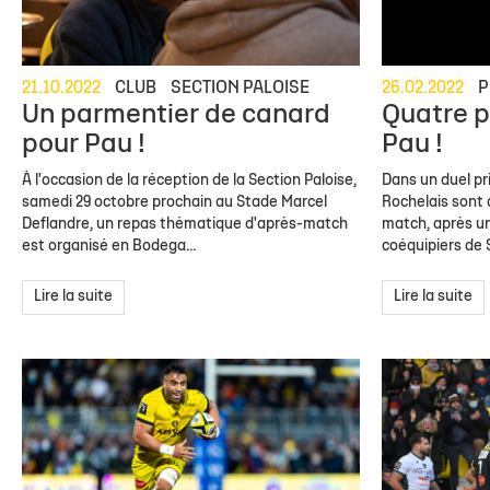
21.10.2022
CLUB
SECTION PALOISE
26.02.2022
P
Un parmentier de canard
Quatre p
pour Pau !
Pau !
À l'occasion de la réception de la Section Paloise,
Dans un duel pri
samedi 29 octobre prochain au Stade Marcel
Rochelais sont 
Deflandre, un repas thématique d'après-match
match, après un
est organisé en Bodega...
coéquipiers de S
Lire la suite
Lire la suite