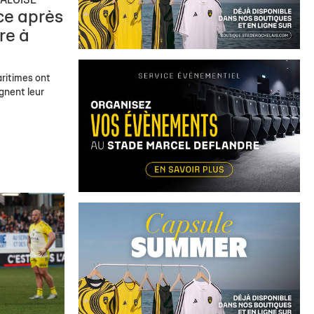
PALOISE
ce après
re à
aritimes ont
ignent leur