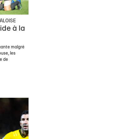
ALOISE
ide à la
cante malgré
use, les
re de