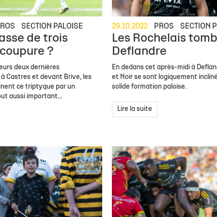
PROS
SECTION PALOISE
29.10.2022
PROS
SECTION P
asse de trois
Les Rochelais tomb
 coupure ?
Deflandre
eurs deux dernières
En dedans cet après-midi à Deflan
 à Castres et devant Brive, les
et Noir se sont logiquement inclin
nent ce triptyque par un
solide formation paloise.
t aussi important...
Lire la suite