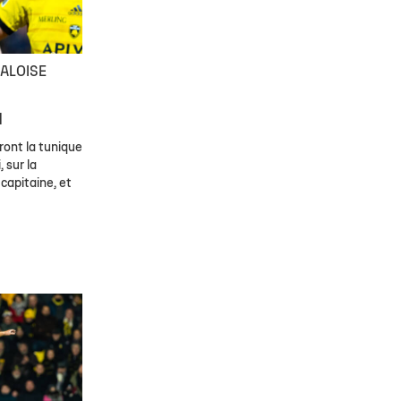
PALOISE
u
ront la tunique
 sur la
capitaine, et