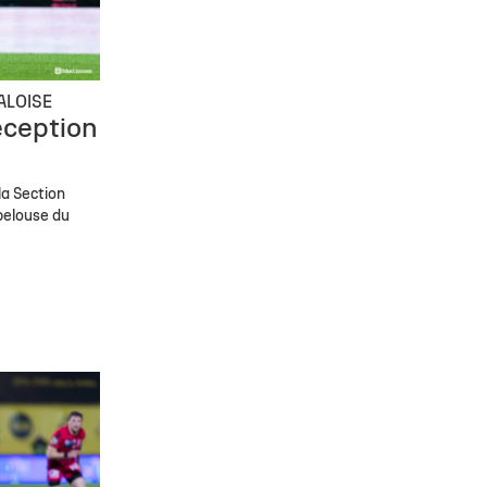
ALOISE
éception
la Section
 pelouse du