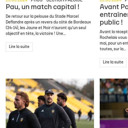
15.05.2024
PROS
SECTION PALOISE
13.05.2024
P
Pau, un match capital !
Avant Pa
entraîne
De retour sur la pelouse du Stade Marcel
public !
Deflandre après un revers du côté de Bordeaux
(34-14), les Jaune et Noir n'auront qu'un seul
Avant la récepti
objectif en tête, la victoire ! Une...
Rochelais vous 
mai, pour un en
Lire la suite
toutes, sur la...
Lire la suite