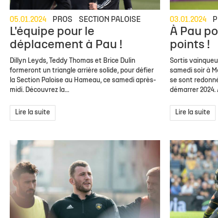
05.01.2024
PROS
SECTION PALOISE
03.01.2024
P
L'équipe pour le
À Pau po
déplacement à Pau !
points !
Dillyn Leyds, Teddy Thomas et Brice Dulin
Sortis vainqueu
formeront un triangle arrière solide, pour défier
samedi soir à M
la Section Paloise au Hameau, ce samedi après-
se sont redonné
midi. Découvrez la...
démarrer 2024. 
Lire la suite
Lire la suite