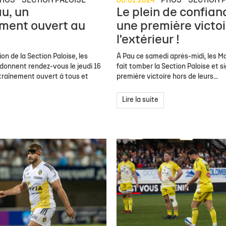
ROS
SECTION PALOISE
06.01.2024
PROS
SECTION 
u, un
Le plein de confian
ment ouvert au
une première victoi
l'extérieur !
on de la Section Paloise, les
À Pau ce samedi après-midi, les M
donnent rendez-vous le jeudi 16
fait tomber la Section Paloise et s
traînement ouvert à tous et
première victoire hors de leurs...
Lire la suite