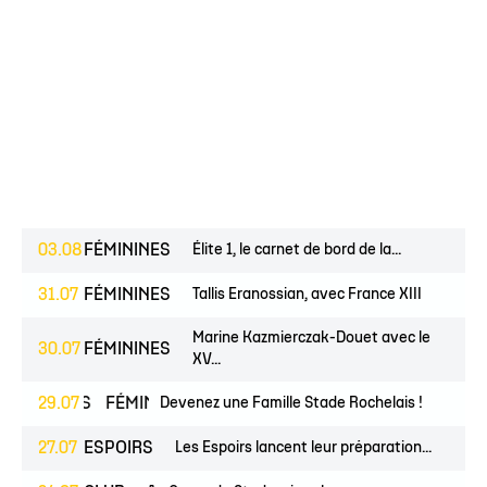
03.08
FÉMININES
Élite 1, le carnet de bord de la...
31.07
FÉMININES
Tallis Eranossian, avec France XIII
Marine Kazmierczak-Douet avec le
30.07
FÉMININES
XV...
JEUNES
29.07
FÉMININES
Devenez une Famille Stade Rochelais !
CLUB
27.07
ESPOIRS
Les Espoirs lancent leur préparation...