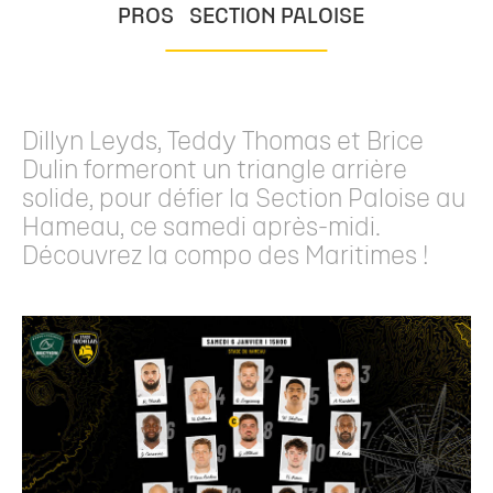
PROS
SECTION PALOISE
Dillyn Leyds, Teddy Thomas et Brice
Dulin formeront un triangle arrière
solide, pour défier la Section Paloise au
Hameau, ce samedi après-midi.
Découvrez la compo des Maritimes !