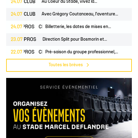
24.07
CLUB
Au Coeur du Stade, vivez la...
24.07
CLUB
Avec Grégory Coutanceau, l'aventure...
24.07
PROS
CLUB
Billetterie, les dates de mises en...
23.07
PROS
Direction Split pour Bosmorin et...
22.07
PROS
CLUB
Pré-saison du groupe professionnel,...
Toutes les brèves