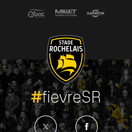
#
fievreSR