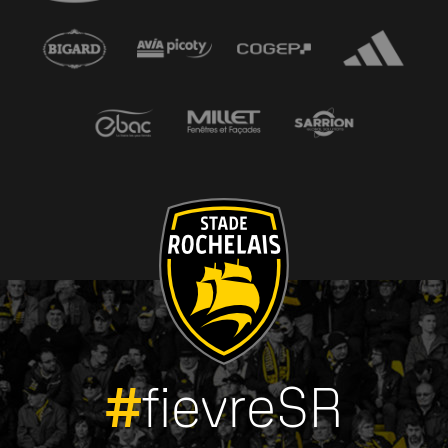
#
fievreSR