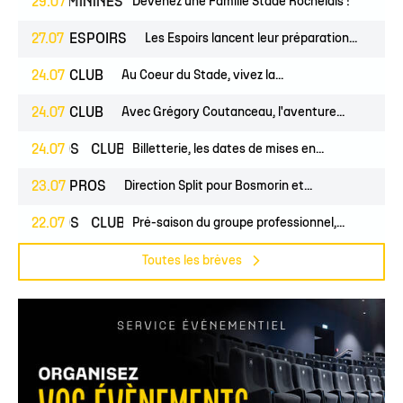
ES
FÉMININES
29.07
CLUB
Devenez une Famille Stade Rochelais !
27.07
ESPOIRS
Les Espoirs lancent leur préparation...
24.07
CLUB
Au Coeur du Stade, vivez la...
24.07
CLUB
Avec Grégory Coutanceau, l'aventure...
PROS
24.07
CLUB
Billetterie, les dates de mises en...
23.07
PROS
Direction Split pour Bosmorin et...
PROS
22.07
CLUB
Pré-saison du groupe professionnel,...
Toutes les brèves