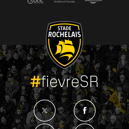
#
fievreSR