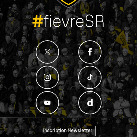
#
fievreSR
Inscription Newsletter
"