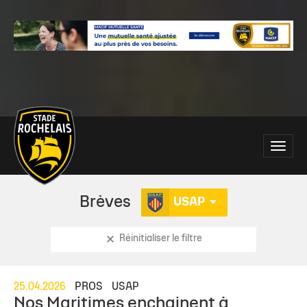
Main
Toggle
site
naviga
navigation
Brèves
USAP
Réinitialiser le filtre
25.04.2026
PROS
USAP
Nos Maritimes enchainent à