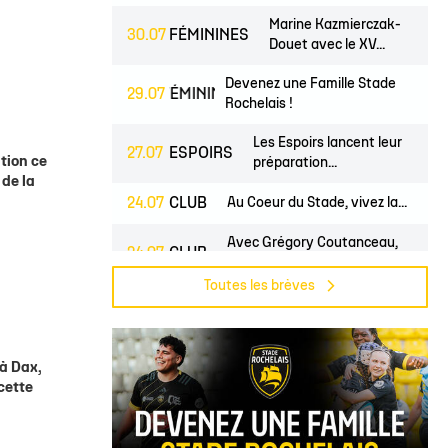
 14
tion Rugby Santé
Coloriages
École de Rugby
Catégorie U10
Jour de match
Marine Kazmierczak-
30.07
FÉMININES
P 14
Liens Utiles
Contact Mécénat
Catégorie U8
Liens Utiles
Douet avec le XV...
vestec Champions Cup
Catégorie U6
Accès au Stade
Devenez une Famille Stade
JEUNES
29.07
FÉMININES
CLUB
Rochelais !
vestec Champions Cup
Nos stages d'été
éral
Les Espoirs lancent leur
27.07
ESPOIRS
ition ce
préparation...
calendrier de la saison (ICAL)
 de la
24.07
CLUB
Au Coeur du Stade, vivez la...
Avec Grégory Coutanceau,
24.07
CLUB
l'aventure...
Toutes les brèves
Billetterie, les dates de
24.07
PROS
CLUB
mises en...
Direction Split pour Bosmorin
à Dax,
23.07
PROS
et...
 cette
Pré-saison du groupe
22.07
PROS
CLUB
professionnel,...