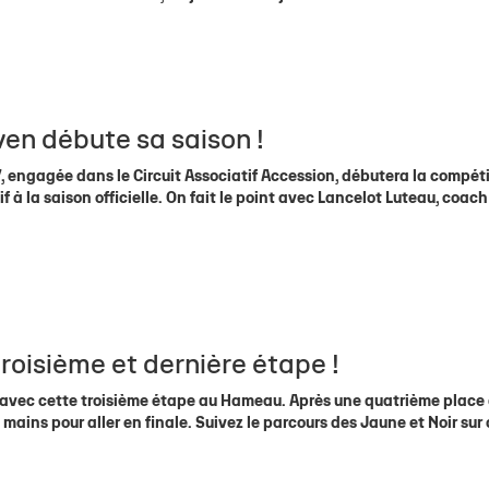
 1
eurs
de
Allez Stade
Staff Espoirs
Offre Événementiel
Charte du supporter citoyen
Ecole Privée
U18 Garçons
Calendrier TOP
Sec
ite 1
eurs
Calendrier Espoirs
Offre Merchandising
Famille Stade Rochelais
U18 Filles
Classement TO
e
nts
CSE
U16 Garçons
Calendrier In
& Recrutement
e Marcel Deflandre
Nous contacter
U15 Garçons
Classement In
ven débute sa saison !
U15 Filles
Calendrier gén
7, engagée dans le Circuit Associatif Accession, débutera la compét
U14 Garçons
Téléchargez le 
f à la saison officielle. On fait le point avec Lancelot Luteau, coach
U13 Garçons
troisième et dernière étape !
 avec cette troisième étape au Hameau. Après une quatrième place 
 mains pour aller en finale. Suivez le parcours des Jaune et Noir sur