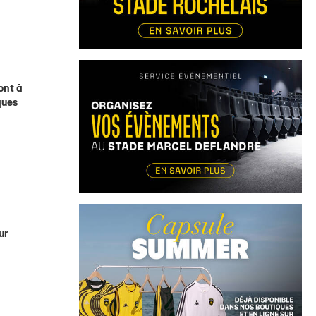
ont à
ques
ur