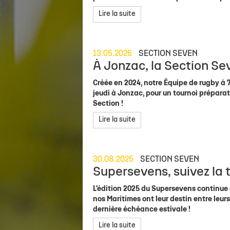
Staff
Stade Marcel Deflandre
Toute l'actu
Actu sportive
Inside Xperience
Effectif Elite
Anciens jou
Allez Sta
Lire la suite
Calendrier Top 14
Venir au stade
Brèves
Brèves
Annuaire des Partenaires
Calendrier Él
Les Entraîn
Classement Top 14
MACIF Parc
Match en direct
Contact Partenaires
Réserve Élit
Les Préside
13.05.2026
SECTION SEVEN
Calendrier Investec Champions Cup
Boutiques
Détection 
Evolution d
À Jonzac, la Section Se
Classement Investec Champions Cup
Carrière
Créée en 2024, notre Équipe de rugby à 
Calendrier général
jeudi à Jonzac, pour un tournoi préparati
Section !
Ical de la saison
Lire la suite
30.08.2025
SECTION SEVEN
Supersevens, suivez la 
L'édition 2025 du Supersevens continue
nos Maritimes ont leur destin entre leurs
dernière échéance estivale !
Lire la suite