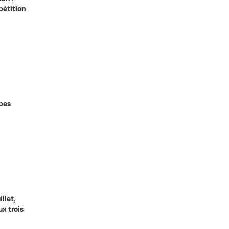
pétition
apes
llet,
x trois