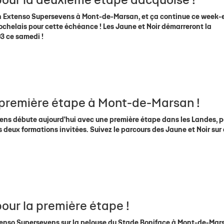
 pour la deuxième étape dacquoise !
'In Extenso Supersevens à Mont-de-Marsan, et ça continue ce week-
rochelais pour cette échéance ! Les Jaune et Noir démarreront la
3 ce samedi !
a première étape à Mont-de-Marsan !
evens débute aujourd'hui avec une première étape dans les Landes, p
 deux formations invitées. Suivez le parcours des Jaune et Noir sur
pour la première étape !
xtenso Supersevens sur la pelouse du Stade Boniface à Mont-de-Mars