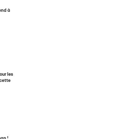
end à
our les
 cette
an !