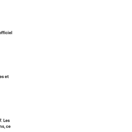
fficiel
es et
7. Les
ns, ce