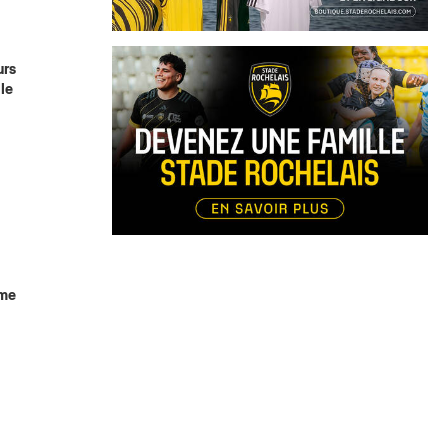
urs
le
ème