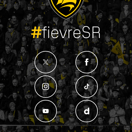
#
fievreSR