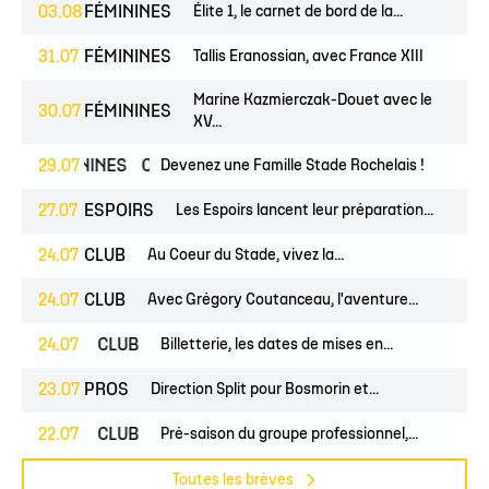
03.08
FÉMININES
Élite 1, le carnet de bord de la...
31.07
FÉMININES
Tallis Eranossian, avec France XIII
Marine Kazmierczak-Douet avec le
30.07
FÉMININES
XV...
FÉMININES
29.07
CLUB
Devenez une Famille Stade Rochelais !
27.07
ESPOIRS
Les Espoirs lancent leur préparation...
24.07
CLUB
Au Coeur du Stade, vivez la...
24.07
CLUB
Avec Grégory Coutanceau, l'aventure...
PROS
24.07
CLUB
Billetterie, les dates de mises en...
23.07
PROS
Direction Split pour Bosmorin et...
PROS
22.07
CLUB
Pré-saison du groupe professionnel,...
Toutes les brèves