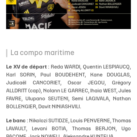
La compo maritime
Le XV de départ
: Reda WARDI, Quentin LESPIAUCQ,
Karl SORIN, Paul BOUDEHENT, Kane DOUGLAS,
Judicaël CANCORIET, Oscar JEGOU, Grégory
ALLDRITT (cap), Nolann LE GARREC, Ihaia WEST, Jules
FAVRE, Ulupano SEUTENI, Semi LAGIVALA, Nathan
BOLLENGIER, Davit NINIASHVILI.
Le banc
: Nikolozi SUTIDZE, Louis PENVERNE, Thomas
LAVAULT, Levani BOTIA, Thomas BERJON, Ugo
PACOME, Jack NOWELL, Aleksandre KUNTELIA.