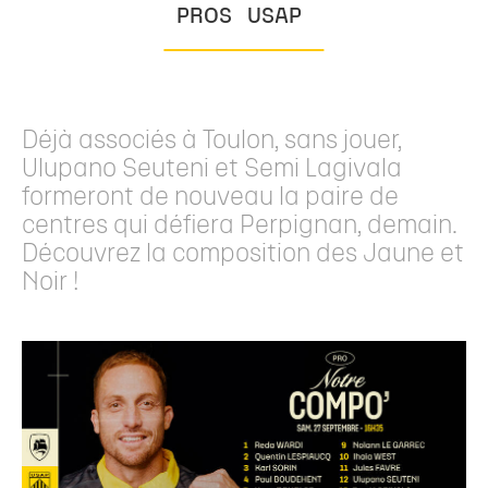
PROS
USAP
Déjà associés à Toulon, sans jouer,
Ulupano Seuteni et Semi Lagivala
formeront de nouveau la paire de
centres qui défiera Perpignan, demain.
Découvrez la composition des Jaune et
Noir !