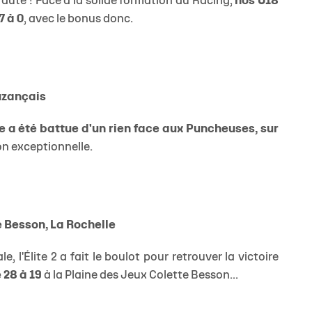
aute ! Face à la solide formation du Racing,
nos U18
7 à 0
, avec le bonus donc.
Buzançais
e a été battue d'un rien face aux Puncheuses, sur
son exceptionnelle.
e Besson, La Rochelle
e, l'Élite 2 a fait le boulot pour retrouver la victoire
 28 à 19
à la Plaine des Jeux Colette Besson...