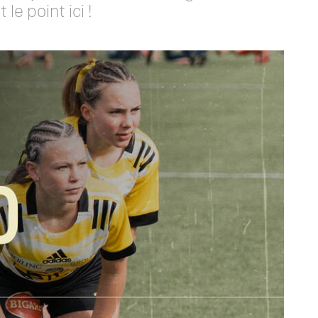
le point ici !
J