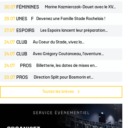
30.07
FÉMININES
Marine Kazmierczak-Douet avec le XV...
EUNES
29.07
FÉMININES
Devenez une Famille Stade Rochelais !
CLUB
27.07
ESPOIRS
Les Espoirs lancent leur préparation...
24.07
CLUB
Au Coeur du Stade, vivez la...
24.07
CLUB
Avec Grégory Coutanceau, l'aventure...
24.07
PROS
CLUB
Billetterie, les dates de mises en...
23.07
PROS
Direction Split pour Bosmorin et...
22.07
PROS
CLUB
Pré-saison du groupe professionnel,...
Toutes les brèves