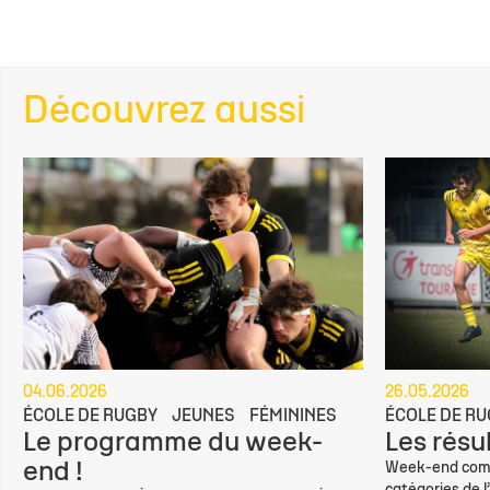
Découvrez aussi
04.06.2026
26.05.2026
ÉCOLE DE RUGBY
JEUNES
FÉMININES
ÉCOLE DE R
Le programme du week-
Les résu
end !
Week-end compl