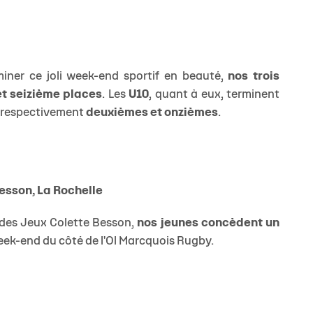
miner ce joli week-end sportif en beauté,
nos trois
t seizième places
. Les
U10
, quant à eux, terminent
t respectivement
deuxièmes et onzièmes
.
Besson, La Rochelle
e des Jeux Colette Besson,
nos jeunes concèdent un
ek-end du côté de l'Ol Marcquois Rugby.