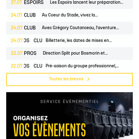
27.07
ESPOIRS
Les Espoirs lancent leur préparation...
24.07
CLUB
Au Coeur du Stade, vivez la...
24.07
CLUB
Avec Grégory Coutanceau, l'aventure...
24.07
PROS
CLUB
Billetterie, les dates de mises en...
23.07
PROS
Direction Split pour Bosmorin et...
22.07
PROS
CLUB
Pré-saison du groupe professionnel,...
Toutes les brèves