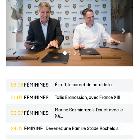
03.08
FÉMININES
Élite 1, le carnet de bord de la...
31.07
FÉMININES
Tallis Eranossian, avec France XIII
Marine Kazmierczak-Douet avec le
30.07
FÉMININES
XV...
NES
29.07
FÉMININES
CLUB
Devenez une Famille Stade Rochelais !