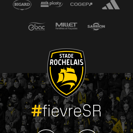
#
fievreSR