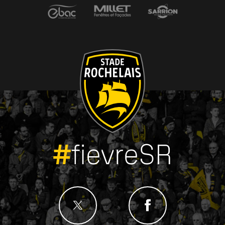
#
fievreSR