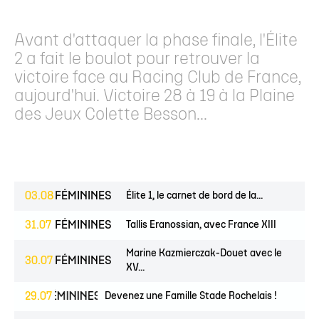
Avant d'attaquer la phase finale, l'Élite
2 a fait le boulot pour retrouver la
victoire face au Racing Club de France,
aujourd'hui. Victoire 28 à 19 à la Plaine
des Jeux Colette Besson...
03.08
FÉMININES
Élite 1, le carnet de bord de la...
31.07
FÉMININES
Tallis Eranossian, avec France XIII
Marine Kazmierczak-Douet avec le
30.07
FÉMININES
XV...
UNES
29.07
FÉMININES
CLUB
Devenez une Famille Stade Rochelais !