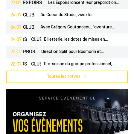
27.07
ESPOIRS
Les Espoirs lancent leur préparation...
24.07
CLUB
Au Coeur du Stade, vivez la...
24.07
CLUB
Avec Grégory Coutanceau, l'aventure...
24.07
PROS
CLUB
Billetterie, les dates de mises en...
23.07
PROS
Direction Split pour Bosmorin et...
22.07
PROS
CLUB
Pré-saison du groupe professionnel,...
Toutes les brèves