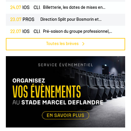
24.07
CLUB
Au Coeur du Stade, vivez la...
24.07
CLUB
Avec Grégory Coutanceau, l'aventure...
24.07
PROS
CLUB
Billetterie, les dates de mises en...
23.07
PROS
Direction Split pour Bosmorin et...
22.07
PROS
CLUB
Pré-saison du groupe professionnel,...
Toutes les brèves