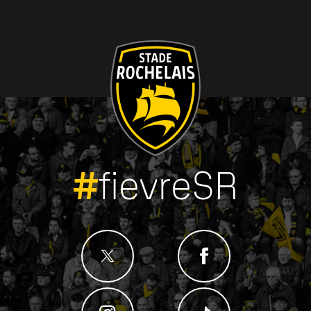
#
fievreSR