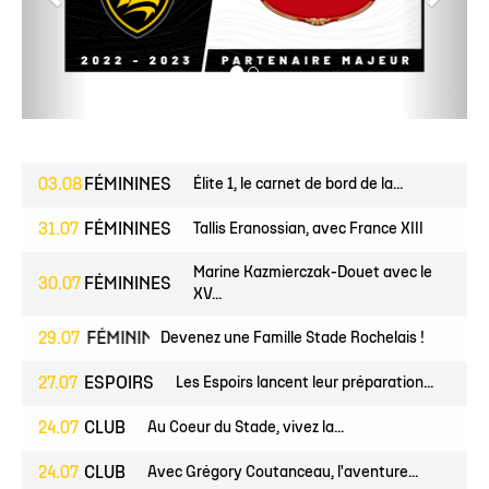
03.08
FÉMININES
Élite 1, le carnet de bord de la...
31.07
FÉMININES
Tallis Eranossian, avec France XIII
Marine Kazmierczak-Douet avec le
30.07
FÉMININES
XV...
EUNES
29.07
FÉMININES
CLUB
Devenez une Famille Stade Rochelais !
27.07
ESPOIRS
Les Espoirs lancent leur préparation...