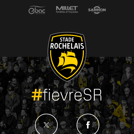
#
fievreSR