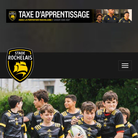
Main
Toggle
site
naviga
navigation