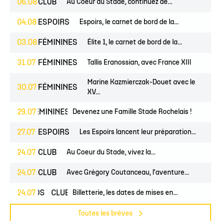
06.08
CLUB
Au Coeur du Stade, continuez de...
04.08
ESPOIRS
Espoirs, le carnet de bord de la...
03.08
FÉMININES
Élite 1, le carnet de bord de la...
31.07
FÉMININES
Tallis Eranossian, avec France XIII
Marine Kazmierczak-Douet avec le
30.07
FÉMININES
XV...
NES
29.07
FÉMININES
CLUB
Devenez une Famille Stade Rochelais !
27.07
ESPOIRS
Les Espoirs lancent leur préparation...
24.07
CLUB
Au Coeur du Stade, vivez la...
24.07
CLUB
Avec Grégory Coutanceau, l'aventure...
24.07
PROS
CLUB
Billetterie, les dates de mises en...
Toutes les brèves