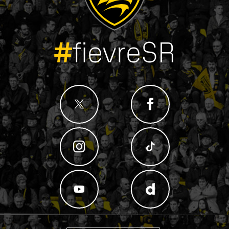
#
fievreSR