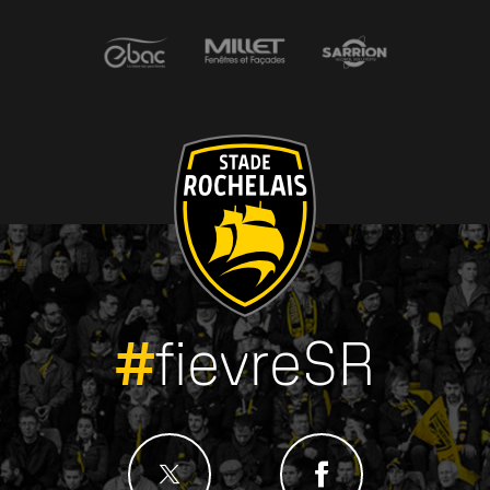
#
fievreSR