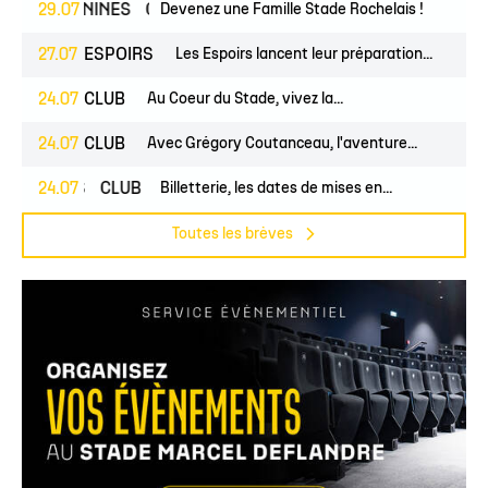
ÉMININES
29.07
CLUB
Devenez une Famille Stade Rochelais !
27.07
ESPOIRS
Les Espoirs lancent leur préparation...
24.07
CLUB
Au Coeur du Stade, vivez la...
24.07
CLUB
Avec Grégory Coutanceau, l'aventure...
PROS
24.07
CLUB
Billetterie, les dates de mises en...
Toutes les brèves