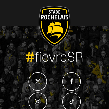
#
fievreSR