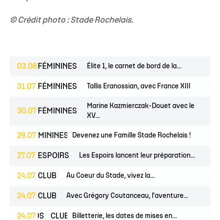
© Crédit photo : Stade Rochelais.
03.08
FÉMININES
Élite 1, le carnet de bord de la...
31.07
FÉMININES
Tallis Eranossian, avec France XIII
Marine Kazmierczak-Douet avec le
30.07
FÉMININES
XV...
ES
FÉMININES
29.07
CLUB
Devenez une Famille Stade Rochelais !
27.07
ESPOIRS
Les Espoirs lancent leur préparation...
24.07
CLUB
Au Coeur du Stade, vivez la...
24.07
CLUB
Avec Grégory Coutanceau, l'aventure...
PROS
24.07
CLUB
Billetterie, les dates de mises en...