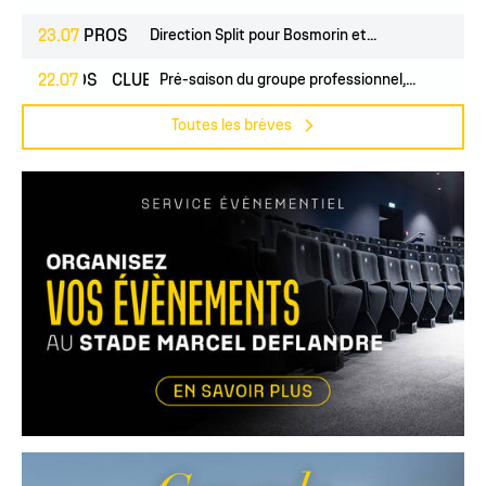
23.07
PROS
Direction Split pour Bosmorin et...
PROS
22.07
CLUB
Pré-saison du groupe professionnel,...
Toutes les brèves