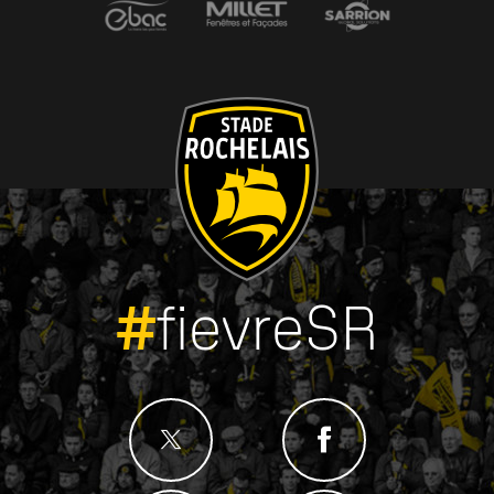
#
fievreSR