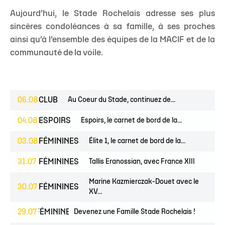
Aujourd’hui, le Stade Rochelais adresse ses plus
sincères condoléances à sa famille, à ses proches
ainsi qu’à l’ensemble des équipes de la MACIF et de la
communauté de la voile.
06.08
CLUB
Au Coeur du Stade, continuez de...
04.08
ESPOIRS
Espoirs, le carnet de bord de la...
03.08
FÉMININES
Élite 1, le carnet de bord de la...
31.07
FÉMININES
Tallis Eranossian, avec France XIII
Marine Kazmierczak-Douet avec le
30.07
FÉMININES
XV...
UNES
29.07
FÉMININES
CLUB
Devenez une Famille Stade Rochelais !