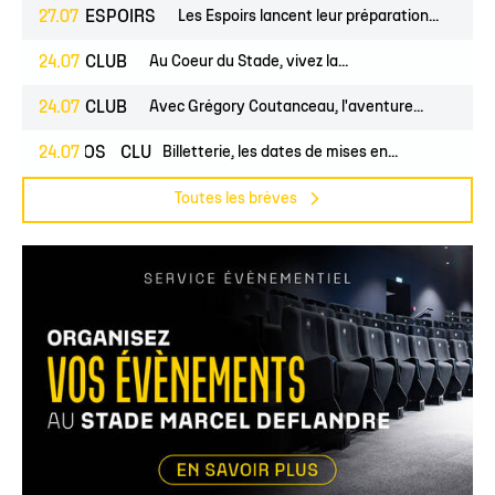
27.07
ESPOIRS
Les Espoirs lancent leur préparation...
24.07
CLUB
Au Coeur du Stade, vivez la...
24.07
CLUB
Avec Grégory Coutanceau, l'aventure...
24.07
PROS
CLUB
Billetterie, les dates de mises en...
Toutes les brèves