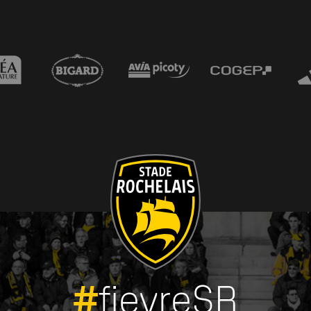
#
fievreSR