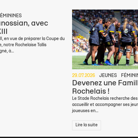
ÉMININES
ranossian, avec
III
I, en vue de préparer la Coupe du
 notre Rochelaise Tallis
né, à...
29.07.2026
JEUNES
FÉMINI
Devenez une Famil
Rochelais !
Le Stade Rochelais recherche des 
accueillir et accompagner ses jeu
joueuses en...
Lire la suite