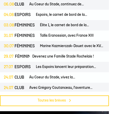
 14
tion Rugby Santé
Coloriages
École de Rugby
Catégorie U10
Jour de match
06.08
CLUB
Au Coeur du Stade, continuez de...
P 14
Liens Utiles
Contact Mécénat
Catégorie U8
Liens Utiles
04.08
ESPOIRS
Espoirs, le carnet de bord de la...
vestec Champions Cup
Catégorie U6
Accès au Stade
03.08
FÉMININES
Élite 1, le carnet de bord de la...
vestec Champions Cup
Nos stages d'été
31.07
FÉMININES
Tallis Eranossian, avec France XIII
éral
calendrier de la saison (ICAL)
30.07
FÉMININES
Marine Kazmierczak-Douet avec le XV...
ES
29.07
FÉMININES
CLUB
Devenez une Famille Stade Rochelais !
27.07
ESPOIRS
Les Espoirs lancent leur préparation...
24.07
CLUB
Au Coeur du Stade, vivez la...
24.07
CLUB
Avec Grégory Coutanceau, l'aventure...
24.07
PROS
CLUB
Billetterie, les dates de mises en...
Toutes les brèves