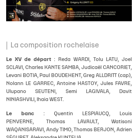
La composition rochelaise
Le XV de départ
: Reda WARDI, Tolu LATU, Joel
SCLAVI, Charles KANTE SAMBA, Judicaël CANCORIET,
Levani BOTIA, Paul BOUDEHENT, Greg ALLDRITT (cap),
Nolann LE GARREC, Antoine HASTOY, Jules FAVRE,
Ulupano SEUTENI, Semi LAGIVALA, Davit
NINIASHVILI, Ihaia WEST.
Le banc
: Quentin LESPIAUCQ, Louis
PENVERNE, Thomas LAVAULT, Watisoni
WAQANISARAVI, Andy TIMO, Thomas BERJON, Adrien
SÉGURET, Aleksandre KUNTELIA.