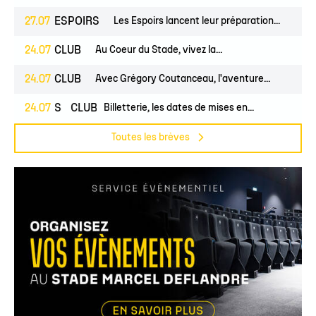
27.07
ESPOIRS
Les Espoirs lancent leur préparation...
24.07
CLUB
Au Coeur du Stade, vivez la...
24.07
CLUB
Avec Grégory Coutanceau, l'aventure...
PROS
24.07
CLUB
Billetterie, les dates de mises en...
Toutes les brèves