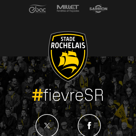
#
fievreSR