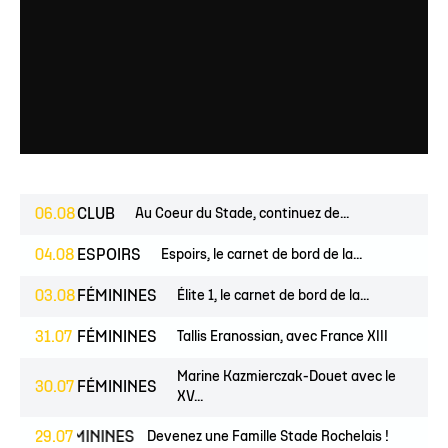
06.08
CLUB
Au Coeur du Stade, continuez de...
04.08
ESPOIRS
Espoirs, le carnet de bord de la...
03.08
FÉMININES
Élite 1, le carnet de bord de la...
31.07
FÉMININES
Tallis Eranossian, avec France XIII
Marine Kazmierczak-Douet avec le
30.07
FÉMININES
XV...
ES
FÉMININES
29.07
CLUB
Devenez une Famille Stade Rochelais !