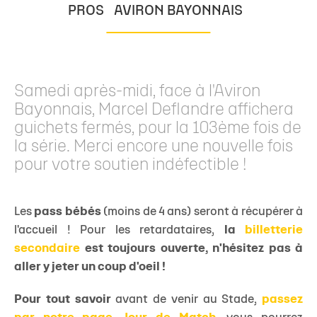
PROS
AVIRON BAYONNAIS
Samedi après-midi, face à l'Aviron
Bayonnais, Marcel Deflandre affichera
guichets fermés, pour la 103ème fois de
la série. Merci encore une nouvelle fois
pour votre soutien indéfectible !
Les
pass bébés
(moins de 4 ans) seront à récupérer à
l'accueil ! Pour les retardataires,
la
billetterie
secondaire
est toujours ouverte, n'hésitez pas à
aller y jeter un coup d'oeil !
Pour tout savoir
avant de venir au Stade,
passez