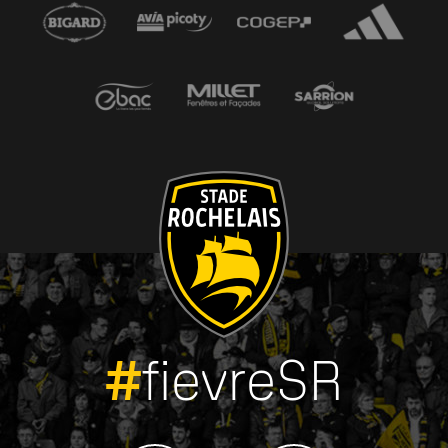
#
fievreSR