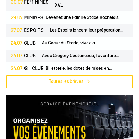
30.07
FÉMININES
XV...
NES
FÉMININES
29.07
CLUB
Devenez une Famille Stade Rochelais !
27.07
ESPOIRS
Les Espoirs lancent leur préparation...
24.07
CLUB
Au Coeur du Stade, vivez la...
24.07
CLUB
Avec Grégory Coutanceau, l'aventure...
PROS
24.07
CLUB
Billetterie, les dates de mises en...
Toutes les brèves