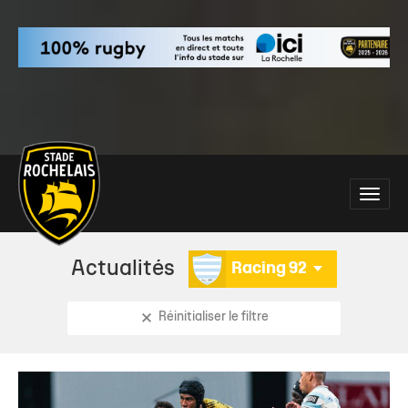
Main
Toggle
site
naviga
navigation
Actualités
Racing 92
Réinitialiser le filtre