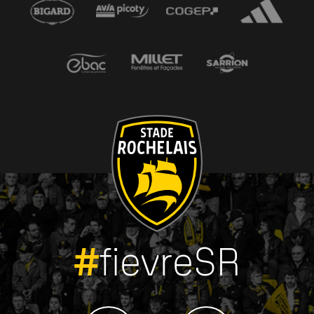
#
fievreSR