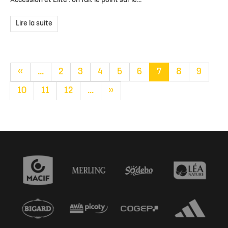
Accession et Élite : on fait le point sur le...
Lire la suite
«
...
2
3
4
5
6
7
8
9
10
11
12
...
»