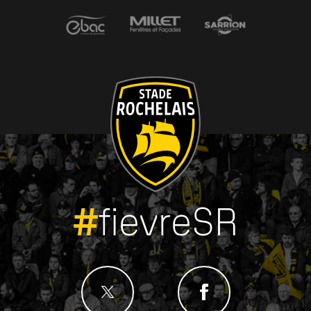
#
fievreSR