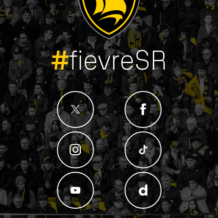
#
fievreSR