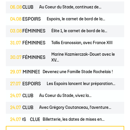
06.08
CLUB
Au Coeur du Stade, continuez de...
04.08
ESPOIRS
Espoirs, le carnet de bord de la...
03.08
FÉMININES
Élite 1, le carnet de bord de la...
31.07
FÉMININES
Tallis Eranossian, avec France XIII
Marine Kazmierczak-Douet avec le
30.07
FÉMININES
XV...
ES
FÉMININES
29.07
CLUB
Devenez une Famille Stade Rochelais !
27.07
ESPOIRS
Les Espoirs lancent leur préparation...
24.07
CLUB
Au Coeur du Stade, vivez la...
24.07
CLUB
Avec Grégory Coutanceau, l'aventure...
PROS
24.07
CLUB
Billetterie, les dates de mises en...