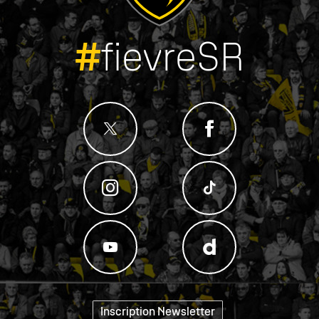
#
fievreSR
Inscription Newsletter
"