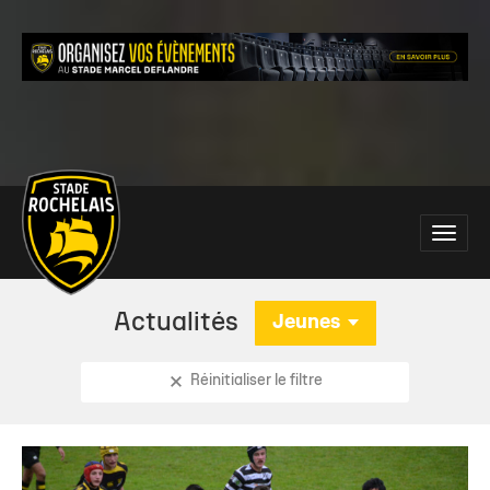
Main
Toggle
site
naviga
navigation
Actualités
Jeunes
Réinitialiser le filtre