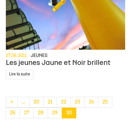
27.06.2011
JEUNES
Les jeunes Jaune et Noir brillent
Lire la suite
«
...
20
21
22
23
24
25
26
27
28
29
30