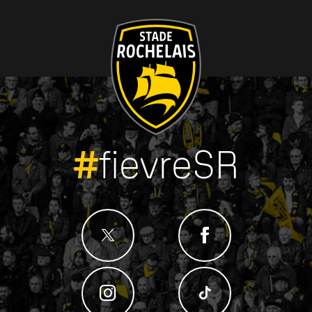
#
fievreSR