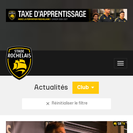
Main
Toggle
site
naviga
navigation
Actualités
Club
Réinitialiser le filtre