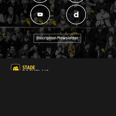
Inscription Newsletter
"
Contact
Index égalité
Homme/Femme Stade
Comment venir ?
Rochelais
Carrière
Raccourci
Index H-F
Mentions légales