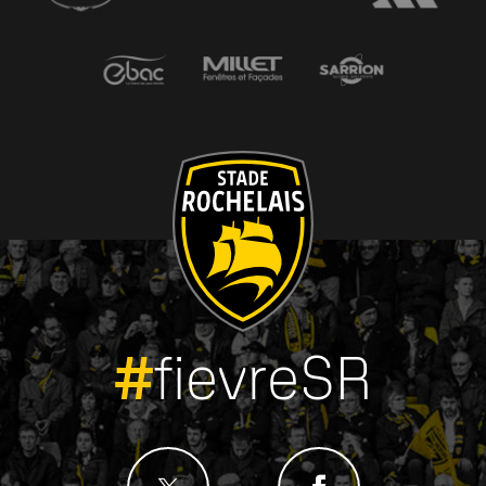
#
fievreSR