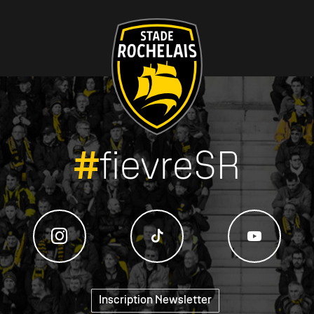
#
fievreSR
Inscription Newsletter
"