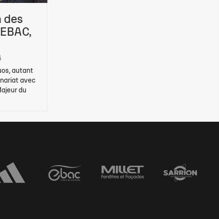
n des
 EBAC,
6
duos, autant
enariat avec
Majeur du