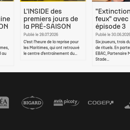
L'INSIDE des
"Extinctio
ine
premiers jours de
feux" avec
SON
la PRÉ-SAISON
épisode 3
Publié le 28.07.2026
Publié le 30.06.202
C’est l’heure de la reprise pour
Six joueurs, trois 
imes,
les Maritimes, qui ont retrouvé
de rituels. En part
l au
le centre d’entraînement du...
EBAC, Partenaire 
Stade...