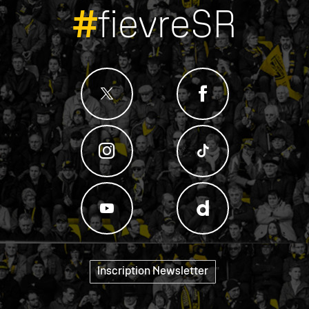
#
fievreSR
Inscription Newsletter
"