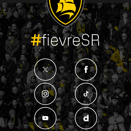
#
fievreSR