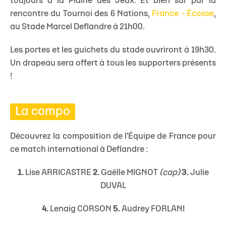
toujours à la Plaine des Jeux. Et bien sûr par la
rencontre du Tournoi des 6 Nations,
France - Écosse
,
au Stade Marcel Deflandre à 21h00.
Les portes et les guichets du stade ouvriront à 19h30.
Un drapeau sera offert à tous les supporters présents
!
La compo
Découvrez la composition de l'Équipe de France pour
ce match international à Deflandre :
1.
Lise ARRICASTRE
2.
Gaëlle MIGNOT
(cap)
3.
Julie
DUVAL
4.
Lenaig CORSON
5.
Audrey FORLANI