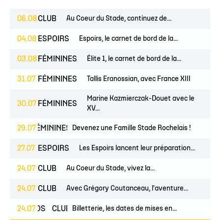
06.08
CLUB
Au Coeur du Stade, continuez de...
04.08
ESPOIRS
Espoirs, le carnet de bord de la...
03.08
FÉMININES
Élite 1, le carnet de bord de la...
31.07
FÉMININES
Tallis Eranossian, avec France XIII
Marine Kazmierczak-Douet avec le
30.07
FÉMININES
XV...
NES
29.07
FÉMININES
CLUB
Devenez une Famille Stade Rochelais !
27.07
ESPOIRS
Les Espoirs lancent leur préparation...
24.07
CLUB
Au Coeur du Stade, vivez la...
24.07
CLUB
Avec Grégory Coutanceau, l'aventure...
24.07
PROS
CLUB
Billetterie, les dates de mises en...