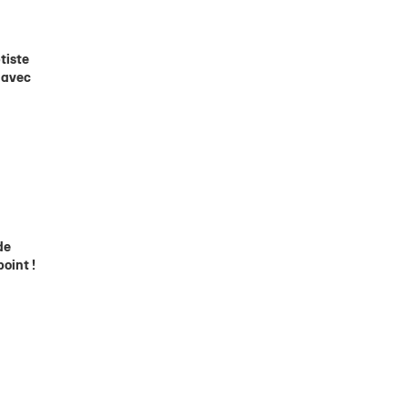
tiste
n avec
de
oint !