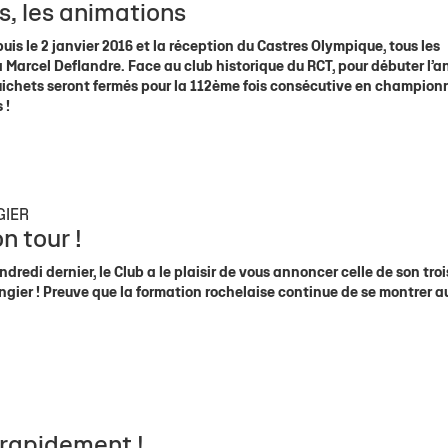
s, les animations
puis le 2 janvier 2016 et la réception du Castres Olympique, tous les
 Marcel Deflandre. Face au club historique du RCT, pour débuter l’
guichets seront fermés pour la 112ème fois consécutive en champion
 !
GIER
n tour !
redi dernier, le Club a le plaisir de vous annoncer celle de son tro
ngier ! Preuve que la formation rochelaise continue de se montrer a
 rapidement !