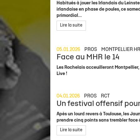
Habitués à jouer les Irlandais du Leinste
irlandaise en phase de poules, ce samed
primordial...
Lire la suite
05.01.2026
PROS
MONTPELLIER H
Face au MHR le 14
Les Rochelais acceuilleront Montpellier,
Live !
04.01.2026
PROS
RCT
Un festival offensif po
Apès un lourd revers à Toulouse, les Jaun
prendre cinq points sans trembler face 
Lire la suite