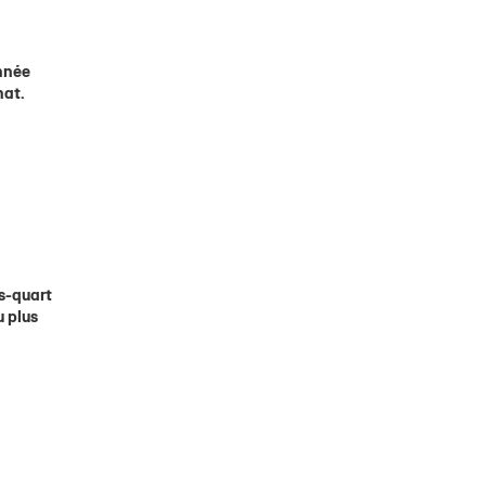
année
nat.
is-quart
u plus