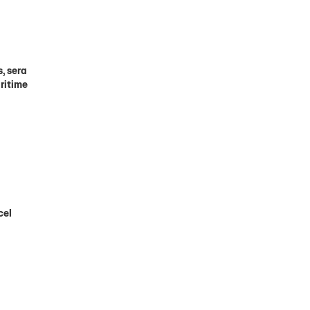
, sera
ritime
cel