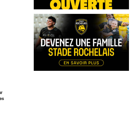
ur
les