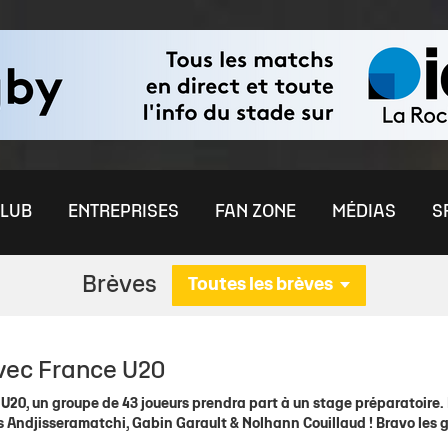
LUB
ENTREPRISES
FAN ZONE
MÉDIAS
S
Brèves
Toutes les brèves
ININE
S
MÉDIAS
RENDEZ-VOUS PRESSE
U21 ESPOIRS
OFFRE ENTREPRISES
COMMUNAUTÉ
FORMATION
ÉQUIPES JEUNES
ÉQUIPE PRE
AUT
CO
avec France U20
nes
aleurs
chelais TV
Stade Rochelais TV
Temps Média
Actu Espoirs
Offre Billetterie VIP
Nos Boutiques
Le Centre de Formation
Actu Jeunes
Effectif
Par
De
s U20, un groupe de 43 joueurs prendra part à un stage préparatoire.
es Féminines
Club
èque
Photothèque
Effectif
Offre visibilité & Sponsoring
Les Clubs de Supporters
L'Académie
Détection / Recrutement
Staff
Clu
Rej
as Andjisseramatchi, Gabin Garault & Nolhann Couillaud ! Bravo les g