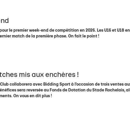
 1
eurs
de
Allez Stade
Staff Espoirs
Offre Événementiel
Charte du supporter citoyen
Ecole Privée
U18 Garçons
Calendrier TOP
Sec
ite 1
eurs
Calendrier Espoirs
Offre Merchandising
Famille Stade Rochelais
U18 Filles
Classement TO
end
e
nts
CSE
U16 Garçons
Calendrier In
 pour le premier week-end de compétition en 2026. Les U16 et U18 en
& Recrutement
e Marcel Deflandre
Nous contacter
U15 Garçons
Classement In
dernier match de la première phase. On fait le point !
U15 Filles
Calendrier gén
U14 Garçons
Téléchargez le 
U13 Garçons
atches mis aux enchères !
 Club collaborera avec Bidding Sport à l'occasion de trois ventes au
 bénéfices sera reversée au Fonds de Dotation du Stade Rochelais, al
ments. On vous en dit plus !