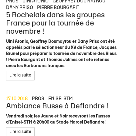
PROS
UINI ATONIO
GEOFFREY DOUMAYROU
DANY PRISO
PIERRE BOURGARIT
5 Rochelais dans les groupes
France pour la tournée de
novembre !
Uini Atonio, Geoffrey Doumayrou et Dany Priso ont été
appelés par le sélectionneur du XV de France, Jacques
Brunel pour préparer la tournée de novembre des Bleus
! Pierre Bourgarit et Thomas Jolmes ont été retenus
avec les Barbarians français.
Lire la suite
17.10.2018
PROS
ENISEI STM
Ambiance Russe à Deflandre !
Vendredi soir, les Jaune et Noir recevront les Russes
d'Enisei-STM à 20h00 au Stade Marcel Deflandre !
Lire la suite