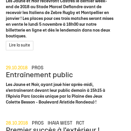
Les Jaune et Noir recevront Castres le dernier week-
end de 2018 au Stade Marcel Deflandre avant de
recevoir les Italiens de Zebre Rugby et Montpellier en
janvier ! Les places pour ces trois matches seront mises
en vente le lundi 5 novembre à 18h00 sur notre
billetterie en ligne et dès le lendemain dans nos deux
boutiques.
Lire la suite
29.10.2018
PROS
Entraînement public
Les Jaune et Noir, ayant joué hier après-midi,
s'entraîneront devant leur public demain à 15h15 à
l'Apivia Parc (accès unique par la Plaine des Jeux
Colette Besson - Boulevard Aristide Rondeau) !
28.10.2018
PROS
IHAIA WEST
RCT
Premier succès à l'extérieur !