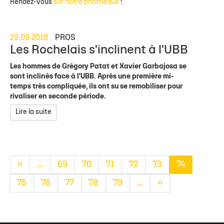
Rendez-vous
sur notre phothèque
!
29.09.2018
PROS
Les Rochelais s'inclinent à l'UBB
Les hommes de Grégory Patat et Xavier Garbajosa se
sont inclinés face à l'UBB. Après une première mi-
temps très compliquée, ils ont su se remobiliser pour
rivaliser en seconde période.
Lire la suite
«
...
69
70
71
72
73
74
75
76
77
78
79
...
»