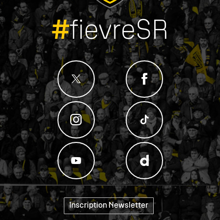
#
fievreSR
Inscription Newsletter
"