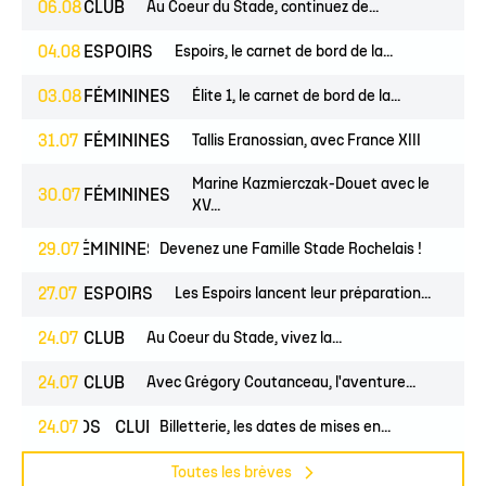
06.08
CLUB
Au Coeur du Stade, continuez de...
04.08
ESPOIRS
Espoirs, le carnet de bord de la...
03.08
FÉMININES
Élite 1, le carnet de bord de la...
31.07
FÉMININES
Tallis Eranossian, avec France XIII
Marine Kazmierczak-Douet avec le
30.07
FÉMININES
XV...
NES
29.07
FÉMININES
CLUB
Devenez une Famille Stade Rochelais !
27.07
ESPOIRS
Les Espoirs lancent leur préparation...
24.07
CLUB
Au Coeur du Stade, vivez la...
24.07
CLUB
Avec Grégory Coutanceau, l'aventure...
24.07
PROS
CLUB
Billetterie, les dates de mises en...
Toutes les brèves