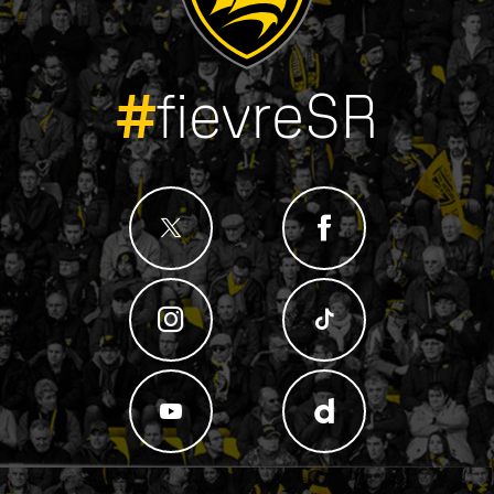
#
fievreSR