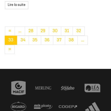
Lire la suite
«
...
28
29
30
31
32
33
34
35
36
37
38
...
»