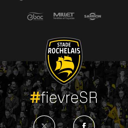
#
fievreSR