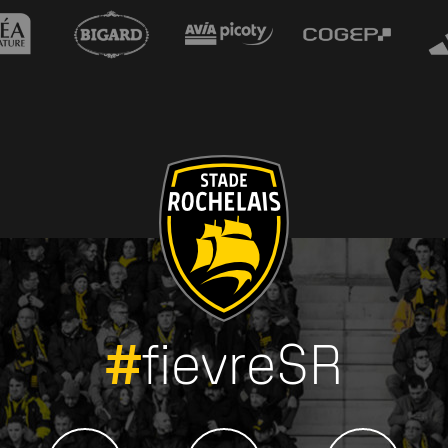
#
fievreSR