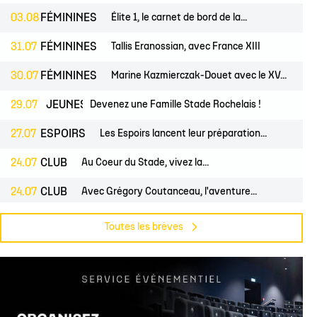
03.08
FÉMININES
Élite 1, le carnet de bord de la...
31.07
FÉMININES
Tallis Eranossian, avec France XIII
30.07
FÉMININES
Marine Kazmierczak-Douet avec le XV...
29.07
JEUNES
FÉMININES
Devenez une Famille Stade Rochelais !
CLUB
27.07
ESPOIRS
Les Espoirs lancent leur préparation...
24.07
CLUB
Au Coeur du Stade, vivez la...
24.07
CLUB
Avec Grégory Coutanceau, l'aventure...
24.07
PROS
CLUB
Billetterie, les dates de mises en...
Toutes les brèves